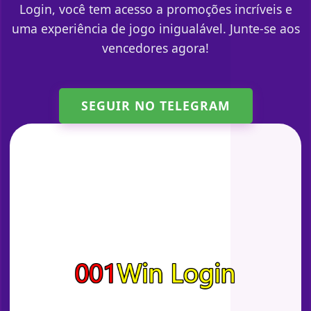
Login, você tem acesso a promoções incríveis e
uma experiência de jogo inigualável. Junte-se aos
vencedores agora!
SEGUIR NO TELEGRAM