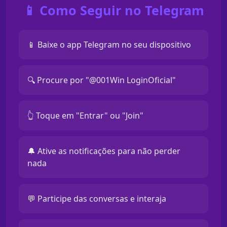
📱 Como Seguir no Telegram
📱 Baixe o app Telegram no seu dispositivo
🔍 Procure por "@001Win LoginOficial"
👆 Toque em "Entrar" ou "Join"
🔔 Ative as notificações para não perder
nada
💬 Participe das conversas e interaja