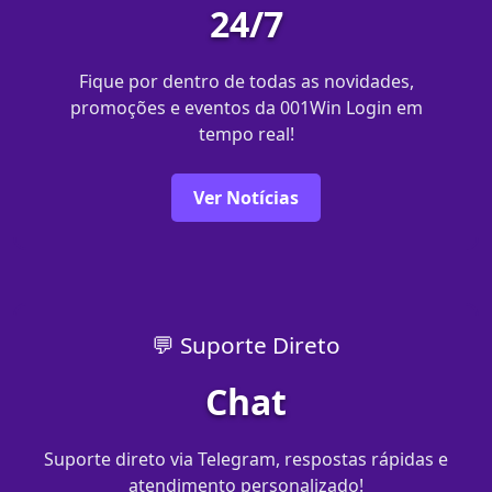
24/7
Fique por dentro de todas as novidades,
promoções e eventos da 001Win Login em
tempo real!
Ver Notícias
💬 Suporte Direto
Chat
Suporte direto via Telegram, respostas rápidas e
atendimento personalizado!