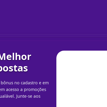
 Melhor
postas
r bônus no cadastro e em
tem acesso a promoções
ualável. Junte-se aos