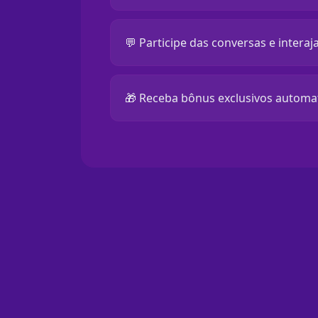
💬 Participe das conversas e interaj
🎁 Receba bônus exclusivos autom