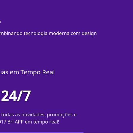
m
 combinando tecnologia moderna com design
cias em Tempo Real
24/7
e todas as novidades, promoções e
017 Brl APP em tempo real!