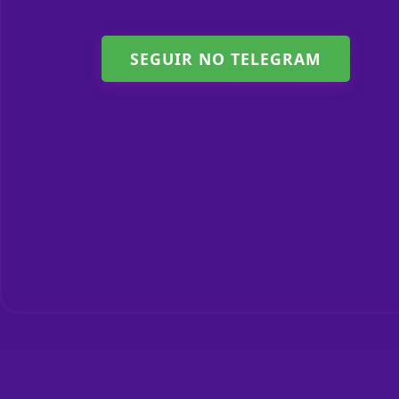
SEGUIR NO TELEGRAM