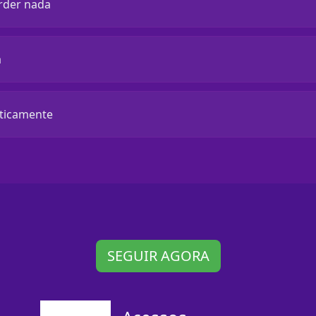
erder nada
a
aticamente
SEGUIR AGORA