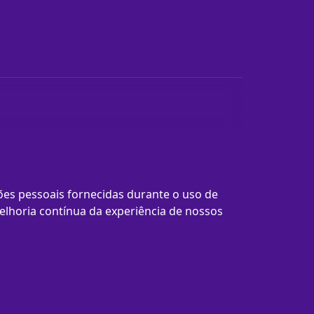
ões pessoais fornecidas durante o uso de
elhoria contínua da experiência de nossos