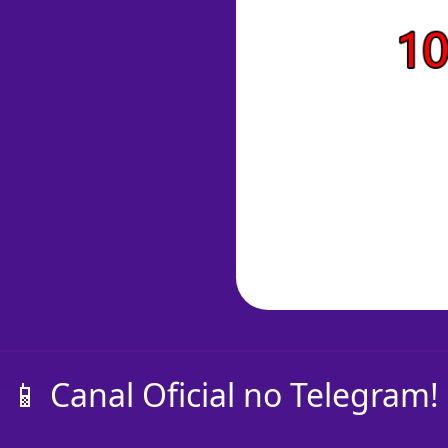
📱 Canal Oficial no Telegram!