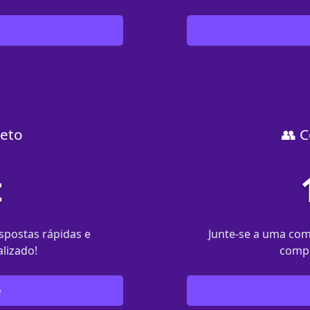
reto
👥 
t
espostas rápidas e
Junte-se a uma com
lizado!
compa
e