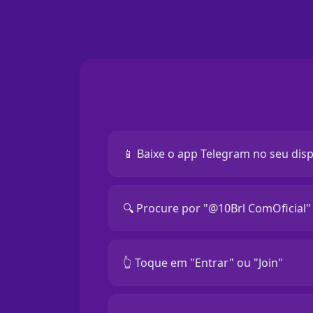
📱 Baixe o app Telegram no seu disp
🔍 Procure por "@10Brl ComOficial"
👆 Toque em "Entrar" ou "Join"