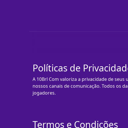
Políticas de Privacida
A 10Brl Com valoriza a privacidade de seus
nossos canais de comunicação. Todos os dad
jogadores.
Termos e Condições