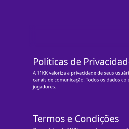
Políticas de Privacida
A 11KK valoriza a privacidade de seus usuá
canais de comunicação. Todos os dados cole
jogadores.
Termos e Condições