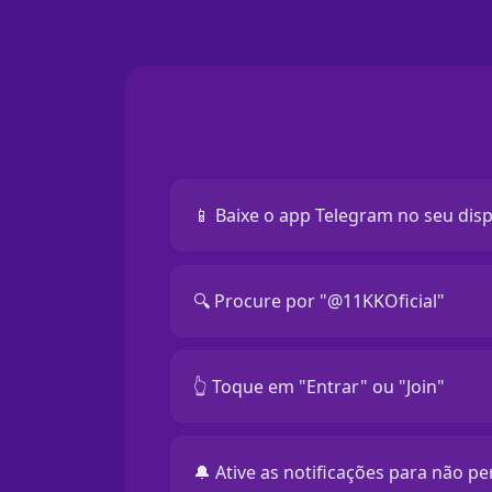
📱 Baixe o app Telegram no seu disp
🔍 Procure por "@11KKOficial"
👆 Toque em "Entrar" ou "Join"
🔔 Ative as notificações para não p