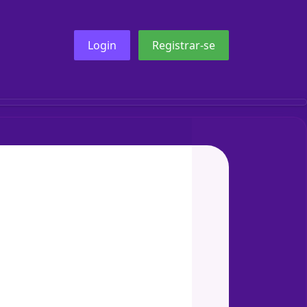
Login
Registrar-se