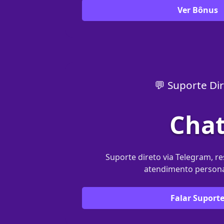
Ver Bônus
💬 Suporte Di
Cha
Suporte direto via Telegram, r
atendimento persona
Falar Suport