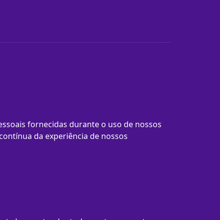
essoais fornecidas durante o uso de nossos
 contínua da experiência de nossos