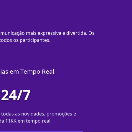
municação mais expressiva e divertida. Os
dos os participantes.
cias em Tempo Real
24/7
e todas as novidades, promoções e
da 11KK em tempo real!