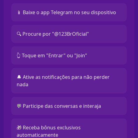
📱 Baixe o app Telegram no seu dispositivo
🔍 Procure por "@123BrOficial"
👆 Toque em "Entrar" ou "Join"
🔔 Ative as notificações para não perder
nada
💬 Participe das conversas e interaja
🎁 Receba bônus exclusivos
automaticamente