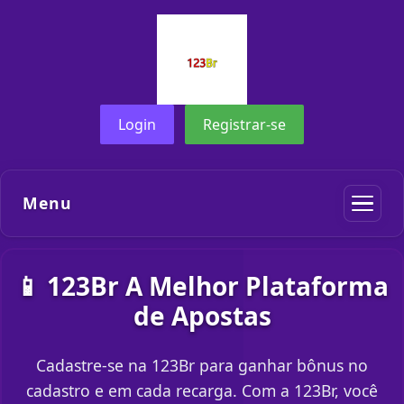
Login
Registrar-se
Menu
📱 123Br A Melhor Plataforma
de Apostas
Cadastre-se na 123Br para ganhar bônus no
cadastro e em cada recarga. Com a 123Br, você