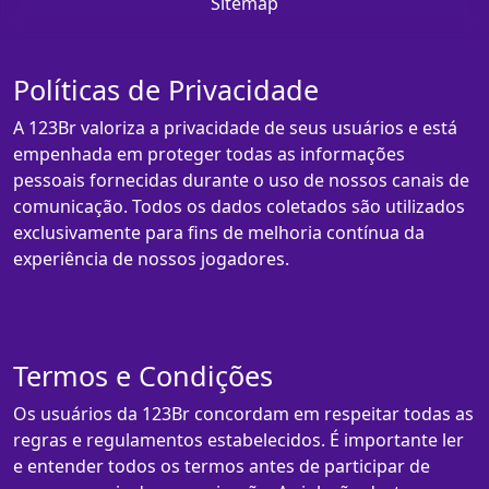
Sitemap
Políticas de Privacidade
A 123Br valoriza a privacidade de seus usuários e está
empenhada em proteger todas as informações
pessoais fornecidas durante o uso de nossos canais de
comunicação. Todos os dados coletados são utilizados
exclusivamente para fins de melhoria contínua da
experiência de nossos jogadores.
Termos e Condições
Os usuários da 123Br concordam em respeitar todas as
regras e regulamentos estabelecidos. É importante ler
e entender todos os termos antes de participar de