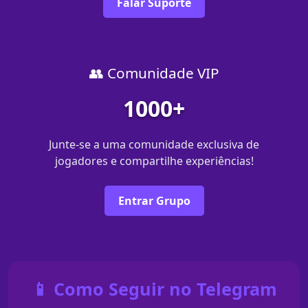
Falar Suporte
👥 Comunidade VIP
1000+
Junte-se a uma comunidade exclusiva de
jogadores e compartilhe experiências!
Entrar Grupo
📱 Como Seguir no Telegram