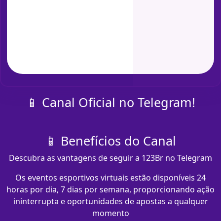
📱 Canal Oficial no Telegram!
📱 Benefícios do Canal
Descubra as vantagens de seguir a 123Br no Telegram
Os eventos esportivos virtuais estão disponíveis 24
horas por dia, 7 dias por semana, proporcionando ação
ininterrupta e oportunidades de apostas a qualquer
momento