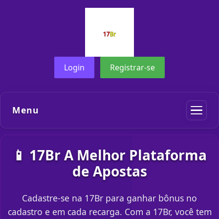
Login
Registrar-se
Menu
📱 17Br A Melhor Plataforma
de Apostas
Cadastre-se na 17Br para ganhar bônus no
cadastro e em cada recarga. Com a 17Br, você tem