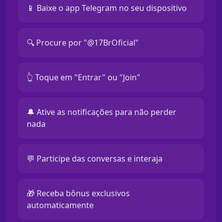
📱 Baixe o app Telegram no seu dispositivo
🔍 Procure por "@17BrOficial"
👆 Toque em "Entrar" ou "Join"
🔔 Ative as notificações para não perder
nada
💬 Participe das conversas e interaja
🎁 Receba bônus exclusivos
automaticamente