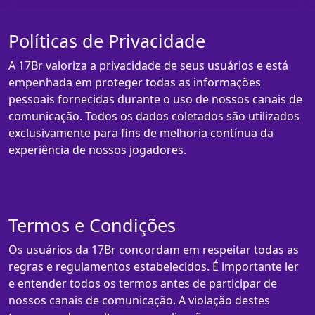
Políticas de Privacidade
A 17Br valoriza a privacidade de seus usuários e está
empenhada em proteger todas as informações
pessoais fornecidas durante o uso de nossos canais de
comunicação. Todos os dados coletados são utilizados
exclusivamente para fins de melhoria contínua da
experiência de nossos jogadores.
Termos e Condições
Os usuários da 17Br concordam em respeitar todas as
regras e regulamentos estabelecidos. É importante ler
e entender todos os termos antes de participar de
nossos canais de comunicação. A violação destes