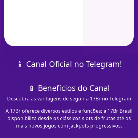
📱 Canal Oficial no Telegram!
📱 Benefícios do Canal
Descubra as vantagens de seguir a 17Br no Telegram
A 17Br oferece diversos estilos e funções; a 17Br Brasil
disponibiliza desde os clássicos slots de frutas até os
mais novos jogos com jackpots progressivos.