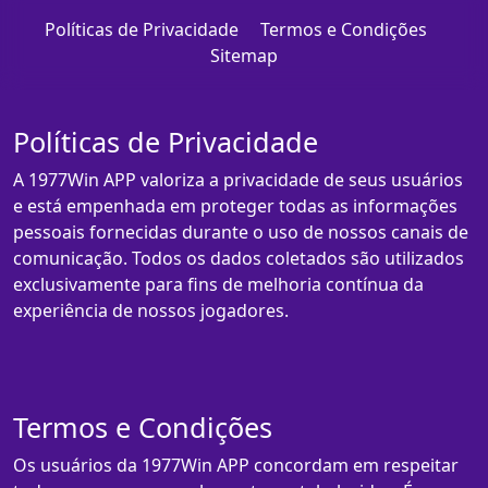
Políticas de Privacidade
Termos e Condições
Sitemap
Políticas de Privacidade
A 1977Win APP valoriza a privacidade de seus usuários
e está empenhada em proteger todas as informações
pessoais fornecidas durante o uso de nossos canais de
comunicação. Todos os dados coletados são utilizados
exclusivamente para fins de melhoria contínua da
experiência de nossos jogadores.
Termos e Condições
Os usuários da 1977Win APP concordam em respeitar