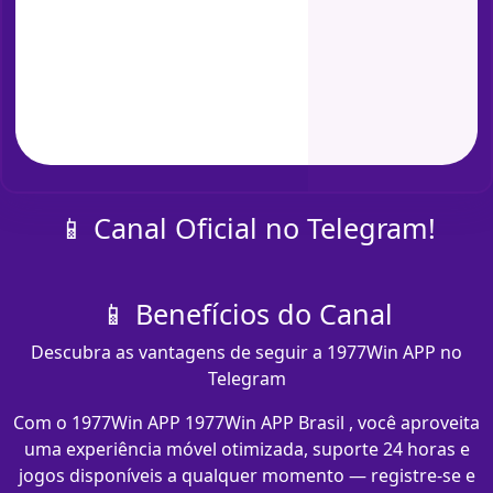
📱 Canal Oficial no Telegram!
📱 Benefícios do Canal
Descubra as vantagens de seguir a 1977Win APP no
Telegram
Com o 1977Win APP 1977Win APP Brasil , você aproveita
uma experiência móvel otimizada, suporte 24 horas e
jogos disponíveis a qualquer momento — registre-se e