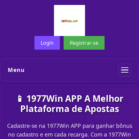
Login
Registrar-se
Menu
📱 1977Win APP A Melhor
Plataforma de Apostas
Cadastre-se na 1977Win APP para ganhar bônus
no cadastro e em cada recarga. Com a 1977Win