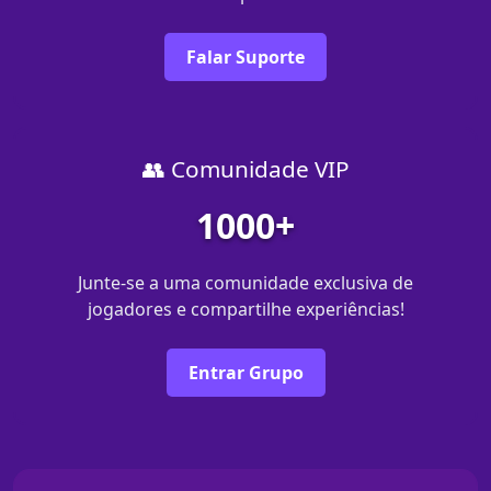
Falar Suporte
👥 Comunidade VIP
1000+
Junte-se a uma comunidade exclusiva de
jogadores e compartilhe experiências!
Entrar Grupo