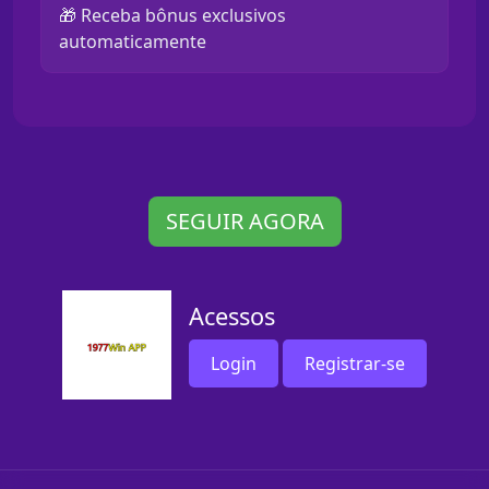
🎁 Receba bônus exclusivos
automaticamente
SEGUIR AGORA
Acessos
Login
Registrar-se