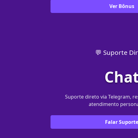
Ver Bônus
💬 Suporte Di
Cha
Suporte direto via Telegram, r
atendimento persona
Falar Suport