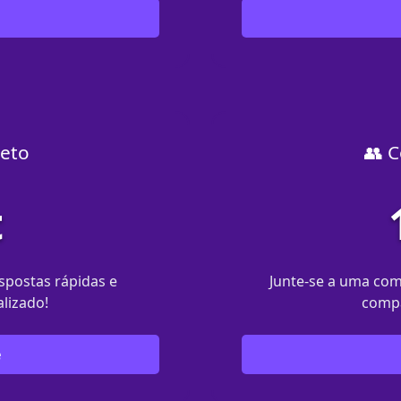
reto
👥 
t
espostas rápidas e
Junte-se a uma com
lizado!
compa
e