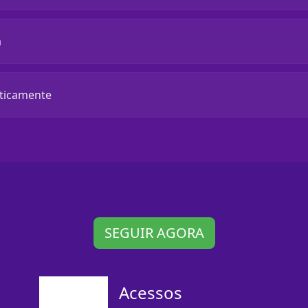
a
aticamente
SEGUIR AGORA
Acessos