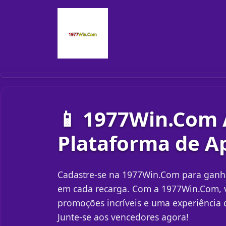
📱 1977Win.Com 
Plataforma de A
Cadastre-se na 1977Win.Com para ganh
em cada recarga. Com a 1977Win.Com, 
promoções incríveis e uma experiência d
Junte-se aos vencedores agora!