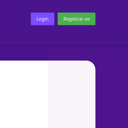
Login
Registrar-se