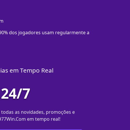
am
e 90% dos jogadores usam regularmente a
cias em Tempo Real
24/7
e todas as novidades, promoções e
977Win.Com em tempo real!