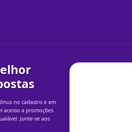
elhor
postas
bônus no cadastro e em
em acesso a promoções
ualável. Junte-se aos