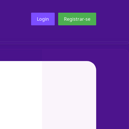
Login
Registrar-se