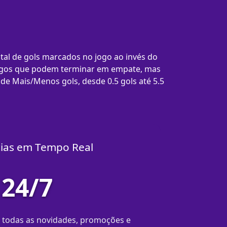
al de gols marcados no jogo ao invés do
jogos que podem terminar em empate, mas
e Mais/Menos gols, desde 0.5 gols até 5.5
cias em Tempo Real
24/7
e todas as novidades, promoções e