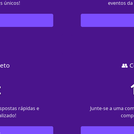
s únicos!
eventos da
reto
👥 
t
espostas rápidas e
Junte-se a uma com
lizado!
compa
e