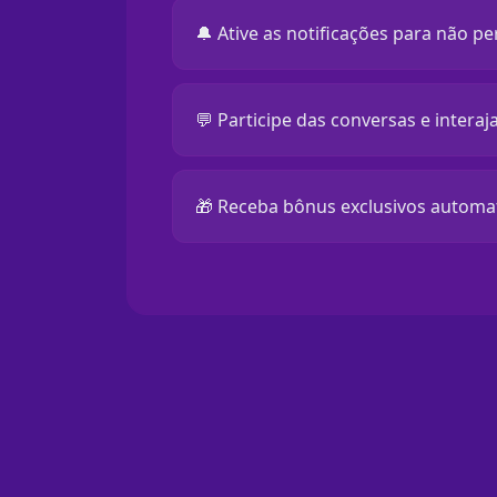
🔔 Ative as notificações para não p
💬 Participe das conversas e interaj
🎁 Receba bônus exclusivos autom