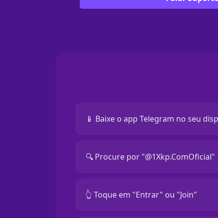
📱 Baixe o app Telegram no seu disp
🔍 Procure por "@1Xkp.ComOficial"
👆 Toque em "Entrar" ou "Join"