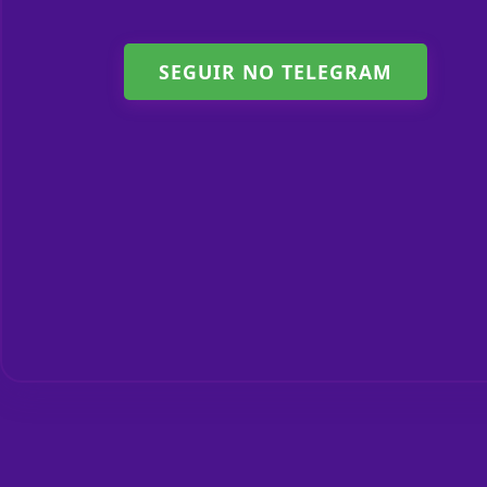
SEGUIR NO TELEGRAM