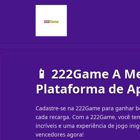
📱 222Game A M
Plataforma de A
Cadastre-se na 222Game para ganhar b
cada recarga. Com a 222Game, você te
incríveis e uma experiência de jogo inig
vencedores agora!