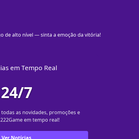
de alto nível — sinta a emoção da vitória!
cias em Tempo Real
24/7
e todas as novidades, promoções e
 222Game em tempo real!
Ver Notícias