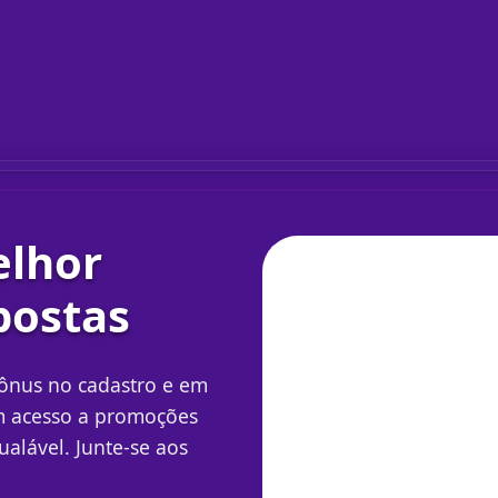
elhor
postas
ônus no cadastro e em
m acesso a promoções
ualável. Junte-se aos