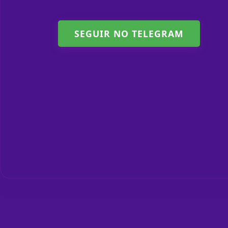
SEGUIR NO TELEGRAM