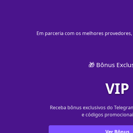
Em parceria com os melhores provedores, a
🎁 Bônus Exclu
VIP
Receba bônus exclusivos do Telegra
e códigos promocionai
Ver Bônus