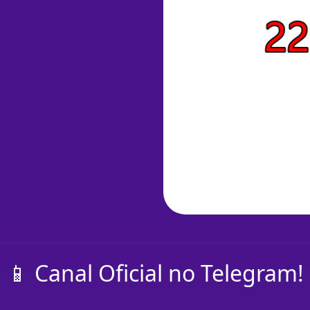
📱 Canal Oficial no Telegram!