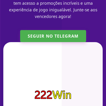
tem acesso a promoções incríveis e uma
experiência de jogo inigualável. Junte-se aos
vencedores agora!
SEGUIR NO TELEGRAM