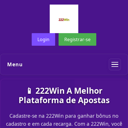
Login
Registrar-se
Menu
📱 222Win A Melhor
Plataforma de Apostas
Cadastre-se na 222Win para ganhar bônus no
cadastro e em cada recarga. Com a 222Win, você