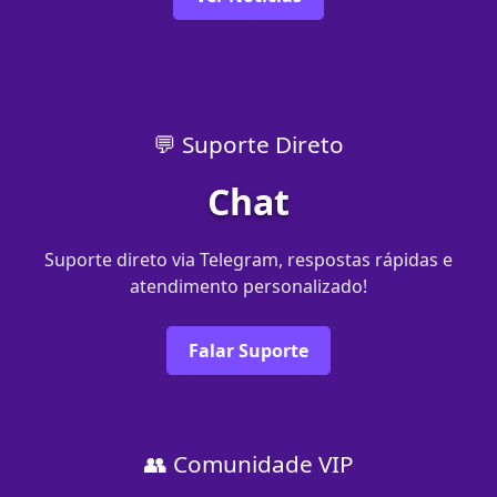
💬 Suporte Direto
Chat
Suporte direto via Telegram, respostas rápidas e
atendimento personalizado!
Falar Suporte
👥 Comunidade VIP