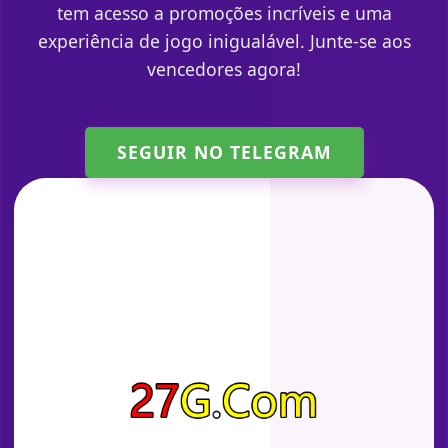
tem acesso a promoções incríveis e uma
experiência de jogo inigualável. Junte-se aos
vencedores agora!
SEGUIR NO TELEGRAM