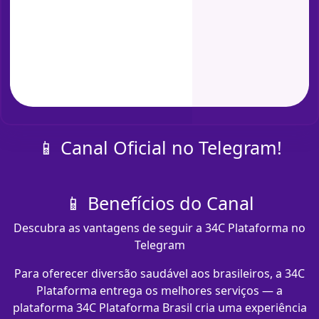
📱 Canal Oficial no Telegram!
📱 Benefícios do Canal
Descubra as vantagens de seguir a 34C Plataforma no
Telegram
Para oferecer diversão saudável aos brasileiros, a 34C
Plataforma entrega os melhores serviços — a
plataforma 34C Plataforma Brasil cria uma experiência