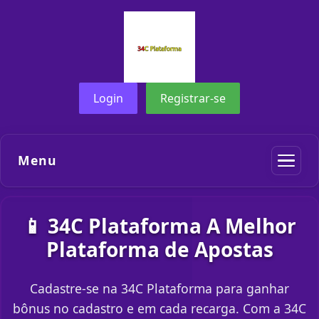
Login
Registrar-se
Menu
📱 34C Plataforma A Melhor
Plataforma de Apostas
Cadastre-se na 34C Plataforma para ganhar
bônus no cadastro e em cada recarga. Com a 34C