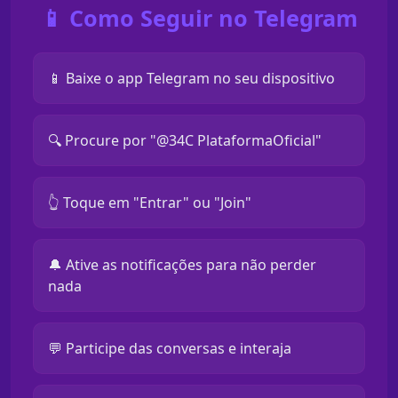
📱 Como Seguir no Telegram
📱 Baixe o app Telegram no seu dispositivo
🔍 Procure por "@34C PlataformaOficial"
👆 Toque em "Entrar" ou "Join"
🔔 Ative as notificações para não perder
nada
💬 Participe das conversas e interaja