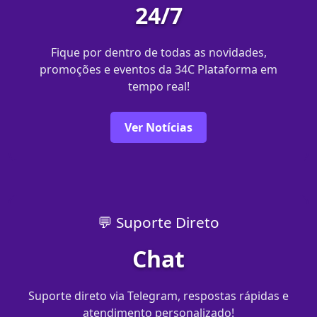
24/7
Fique por dentro de todas as novidades,
promoções e eventos da 34C Plataforma em
tempo real!
Ver Notícias
💬 Suporte Direto
Chat
Suporte direto via Telegram, respostas rápidas e
atendimento personalizado!