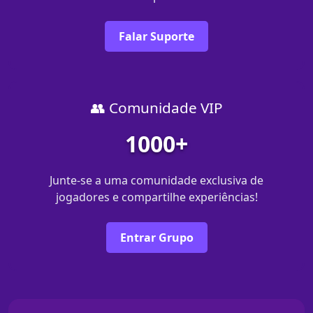
Falar Suporte
👥 Comunidade VIP
1000+
Junte-se a uma comunidade exclusiva de
jogadores e compartilhe experiências!
Entrar Grupo