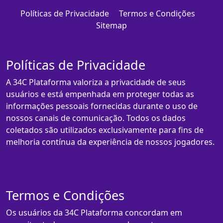
Políticas de Privacidade
Termos e Condições
Sitemap
Políticas de Privacidade
A 34C Plataforma valoriza a privacidade de seus
usuários e está empenhada em proteger todas as
informações pessoais fornecidas durante o uso de
nossos canais de comunicação. Todos os dados
coletados são utilizados exclusivamente para fins de
melhoria contínua da experiência de nossos jogadores.
Termos e Condições
Os usuários da 34C Plataforma concordam em