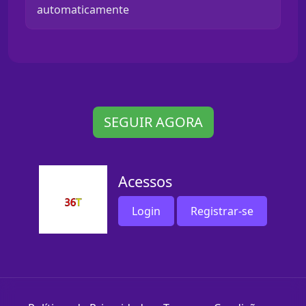
automaticamente
SEGUIR AGORA
Acessos
Login
Registrar-se