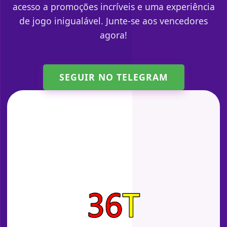
acesso a promoções incríveis e uma experiência
de jogo inigualável. Junte-se aos vencedores
agora!
SEGUIR NO TELEGRAM