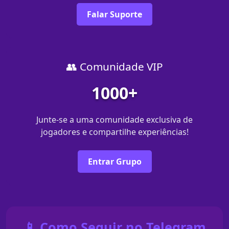
Falar Suporte
👥 Comunidade VIP
1000+
Junte-se a uma comunidade exclusiva de
jogadores e compartilhe experiências!
Entrar Grupo
📱 Como Seguir no Telegram