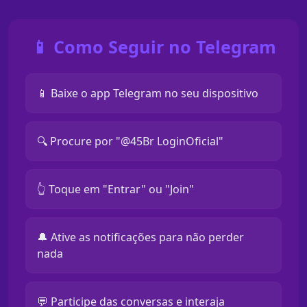
📱 Como Seguir no Telegram
📱 Baixe o app Telegram no seu dispositivo
🔍 Procure por "@45Br LoginOficial"
👆 Toque em "Entrar" ou "Join"
🔔 Ative as notificações para não perder
nada
💬 Participe das conversas e interaja