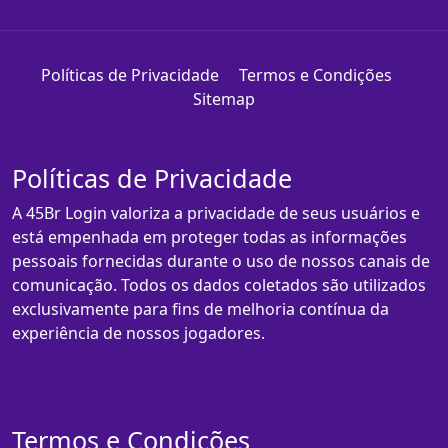
Políticas de Privacidade
Termos e Condições
Sitemap
Políticas de Privacidade
A 45Br Login valoriza a privacidade de seus usuários e
está empenhada em proteger todas as informações
pessoais fornecidas durante o uso de nossos canais de
comunicação. Todos os dados coletados são utilizados
exclusivamente para fins de melhoria contínua da
experiência de nossos jogadores.
Termos e Condições