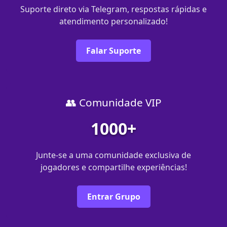
Suporte direto via Telegram, respostas rápidas e
atendimento personalizado!
Falar Suporte
👥 Comunidade VIP
1000+
Junte-se a uma comunidade exclusiva de
jogadores e compartilhe experiências!
Entrar Grupo