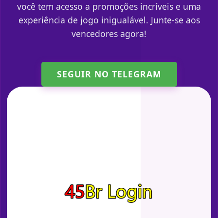
você tem acesso a promoções incríveis e uma
experiência de jogo inigualável. Junte-se aos
vencedores agora!
SEGUIR NO TELEGRAM