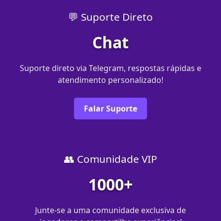
💬 Suporte Direto
Chat
Suporte direto via Telegram, respostas rápidas e
atendimento personalizado!
Falar Suporte
👥 Comunidade VIP
1000+
Junte-se a uma comunidade exclusiva de