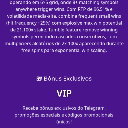
operando em 6×5 grid, onde 8+ matching symbols
anywhere trigger wins. Com RTP de 96.51% e
volatilidade média-alta, combina frequent small wins
(hit frequency ~25%) com explosive max win potential
de 21.100x stake. Tumble feature remove winning
symbols permitindo cascades consecutivos, com
multipliciers aleatórios de 2x-100x aparecendo durante
free spins para exponential win scaling.
🎁 Bônus Exclusivos
VIP
Receba bônus exclusivos do Telegram,
promoções especiais e códigos promocionais
únicos!