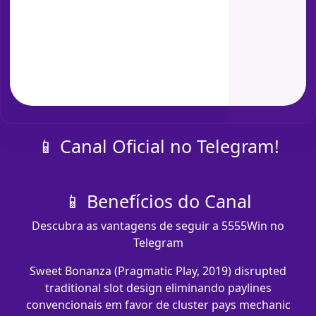
📱 Canal Oficial no Telegram!
📱 Benefícios do Canal
Descubra as vantagens de seguir a 5555Win no
Telegram
Sweet Bonanza (Pragmatic Play, 2019) disrupted
traditional slot design eliminando paylines
convencionais em favor de cluster pays mechanic