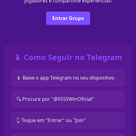
jogadores e compartilhe experiências!
Entrar Grupo
📱 Como Seguir no Telegram
📱 Baixe o app Telegram no seu dispositivo
🔍 Procure por "@5555WinOficial"
👆 Toque em "Entrar" ou "Join"