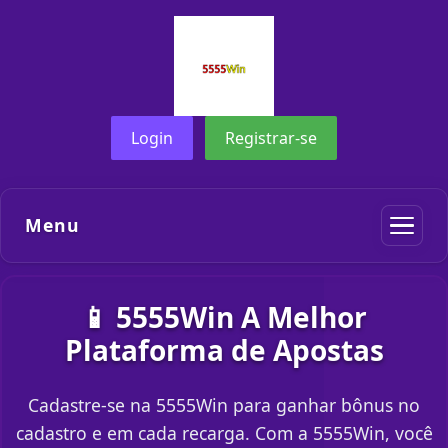
Login
Registrar-se
Menu
📱 5555Win A Melhor
Plataforma de Apostas
Cadastre-se na 5555Win para ganhar bônus no
cadastro e em cada recarga. Com a 5555Win, você