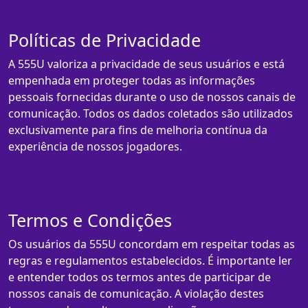
Políticas de Privacidade
A 555U valoriza a privacidade de seus usuários e está
empenhada em proteger todas as informações
pessoais fornecidas durante o uso de nossos canais de
comunicação. Todos os dados coletados são utilizados
exclusivamente para fins de melhoria contínua da
experiência de nossos jogadores.
Termos e Condições
Os usuários da 555U concordam em respeitar todas as
regras e regulamentos estabelecidos. É importante ler
e entender todos os termos antes de participar de
nossos canais de comunicação. A violação destes