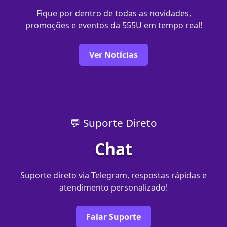
Fique por dentro de todas as novidades,
promoções e eventos da 555U em tempo real!
Ver Notícias
💬 Suporte Direto
Chat
Suporte direto via Telegram, respostas rápidas e
atendimento personalizado!
Falar Suporte