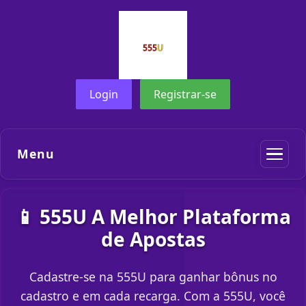
Login
Registrar-se
Menu
📱 555U A Melhor Plataforma
de Apostas
Cadastre-se na 555U para ganhar bônus no
cadastro e em cada recarga. Com a 555U, você