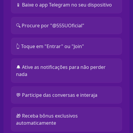
📱 Baixe o app Telegram no seu dispositivo
🔍 Procure por "@555UOficial"
👆 Toque em "Entrar" ou "Join"
🔔 Ative as notificações para não perder
nada
💬 Participe das conversas e interaja
🎁 Receba bônus exclusivos
automaticamente