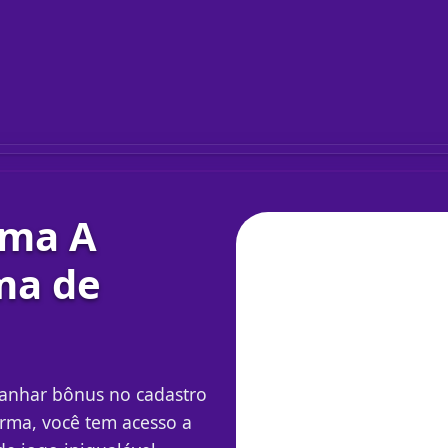
rma A
ma de
anhar bônus no cadastro
rma, você tem acesso a