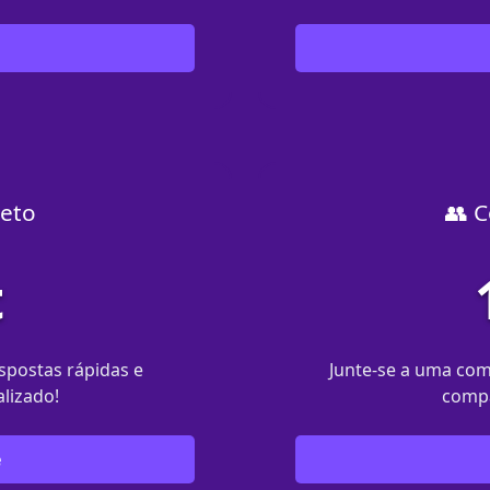
reto
👥 
t
espostas rápidas e
Junte-se a uma com
lizado!
compa
e