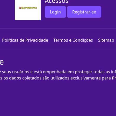
Acessos
Login
Registrar-se
Políticas de Privacidade
Termos e Condições
Sitemap
de
de seus usuários e está empenhada em proteger todas as in
 os dados coletados são utilizados exclusivamente para fi