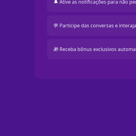
🔔 Ative as notificações para não p
💬 Participe das conversas e interaj
🎁 Receba bônus exclusivos autom