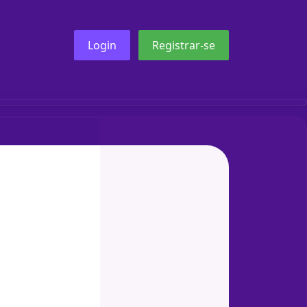
Login
Registrar-se