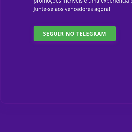
promoções incríveis e uma experiência d
Junte-se aos vencedores agora!
SEGUIR NO TELEGRAM