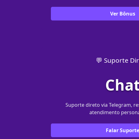
Ver Bônus
💬 Suporte Di
Cha
Suporte direto via Telegram, r
atendimento persona
Falar Suport