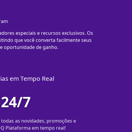
gram
dores especiais e recursos exclusivos. Os
tindo que você converta facilmente seus
 e oportunidade de ganho.
cias em Tempo Real
24/7
e todas as novidades, promoções e
Q Plataforma em tempo real!