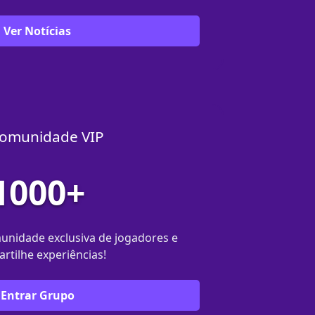
Ver Notícias
Comunidade VIP
1000+
unidade exclusiva de jogadores e
rtilhe experiências!
Entrar Grupo