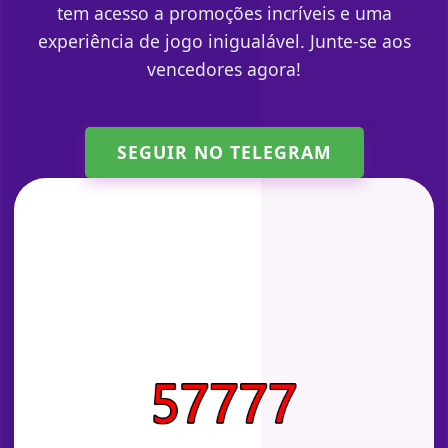
tem acesso a promoções incríveis e uma
experiência de jogo inigualável. Junte-se aos
vencedores agora!
SEGUIR NO TELEGRAM