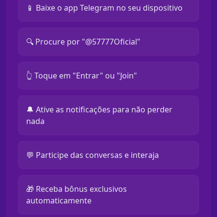
📱 Baixe o app Telegram no seu dispositivo
🔍 Procure por "@57777Oficial"
👆 Toque em "Entrar" ou "Join"
🔔 Ative as notificações para não perder
nada
💬 Participe das conversas e interaja
🎁 Receba bônus exclusivos
automaticamente