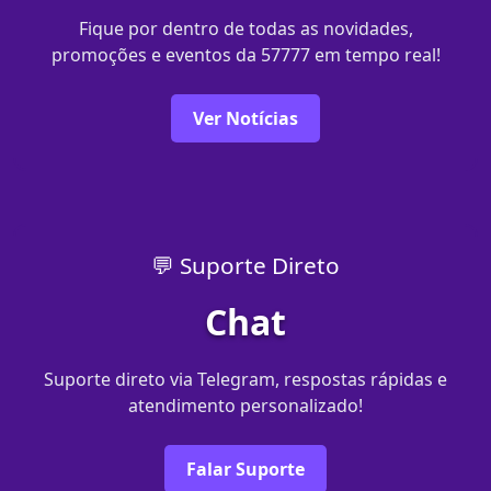
Fique por dentro de todas as novidades,
promoções e eventos da 57777 em tempo real!
Ver Notícias
💬 Suporte Direto
Chat
Suporte direto via Telegram, respostas rápidas e
atendimento personalizado!
Falar Suporte