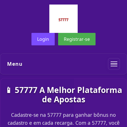
Login
Registrar-se
Menu
📱 57777 A Melhor Plataforma
de Apostas
Cadastre-se na 57777 para ganhar bônus no
cadastro e em cada recarga. Com a 57777, você