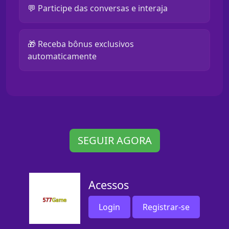
💬 Participe das conversas e interaja
🎁 Receba bônus exclusivos
automaticamente
SEGUIR AGORA
Acessos
Login
Registrar-se