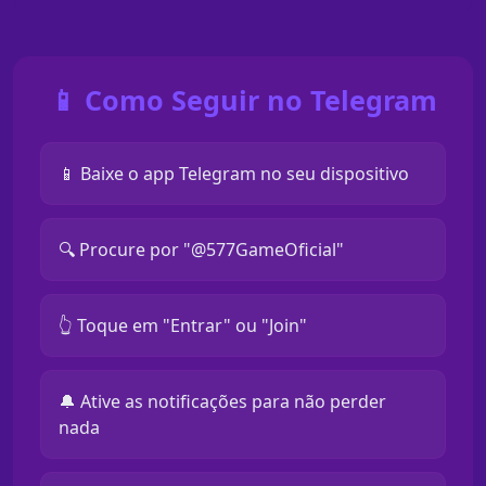
📱 Como Seguir no Telegram
📱 Baixe o app Telegram no seu dispositivo
🔍 Procure por "@577GameOficial"
👆 Toque em "Entrar" ou "Join"
🔔 Ative as notificações para não perder
nada