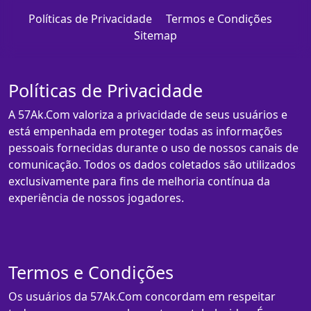
Políticas de Privacidade
Termos e Condições
Sitemap
Políticas de Privacidade
A 57Ak.Com valoriza a privacidade de seus usuários e
está empenhada em proteger todas as informações
pessoais fornecidas durante o uso de nossos canais de
comunicação. Todos os dados coletados são utilizados
exclusivamente para fins de melhoria contínua da
experiência de nossos jogadores.
Termos e Condições
Os usuários da 57Ak.Com concordam em respeitar