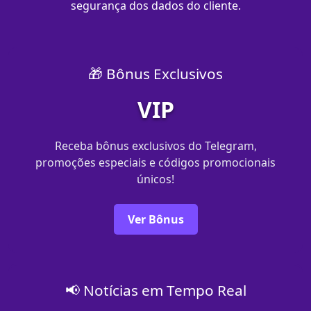
segurança dos dados do cliente.
🎁 Bônus Exclusivos
VIP
Receba bônus exclusivos do Telegram,
promoções especiais e códigos promocionais
únicos!
Ver Bônus
📢 Notícias em Tempo Real