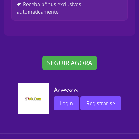
🎁 Receba bônus exclusivos
automaticamente
SEGUIR AGORA
Acessos
Login
Registrar-se