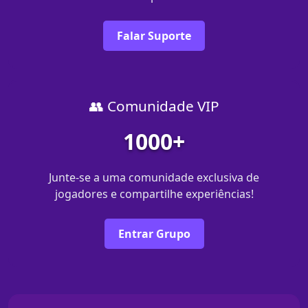
Falar Suporte
👥 Comunidade VIP
1000+
Junte-se a uma comunidade exclusiva de
jogadores e compartilhe experiências!
Entrar Grupo