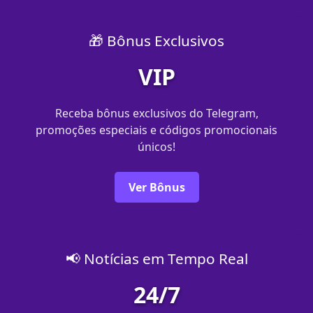
🎁 Bônus Exclusivos
VIP
Receba bônus exclusivos do Telegram,
promoções especiais e códigos promocionais
únicos!
Ver Bônus
📢 Notícias em Tempo Real
24/7