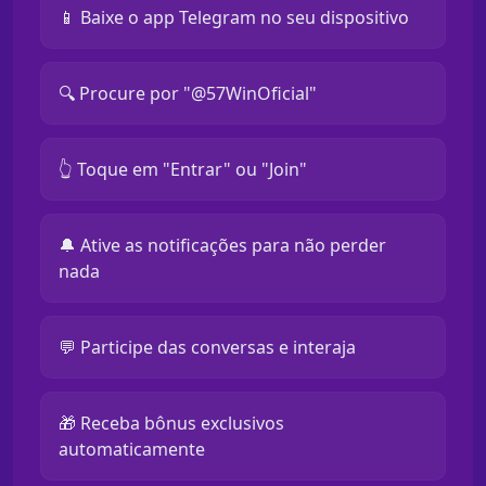
📱 Baixe o app Telegram no seu dispositivo
🔍 Procure por "@57WinOficial"
👆 Toque em "Entrar" ou "Join"
🔔 Ative as notificações para não perder
nada
💬 Participe das conversas e interaja
🎁 Receba bônus exclusivos
automaticamente