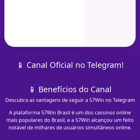
📱 Canal Oficial no Telegram!
📱 Benefícios do Canal
Descubra as vantagens de seguir a 57Win no Telegram
A plataforma 57Win Brasil é um dos cassinos online
mais populares do Brasil, e a 57Win alcançou um feito
notável de milhares de usuários simultâneos online.