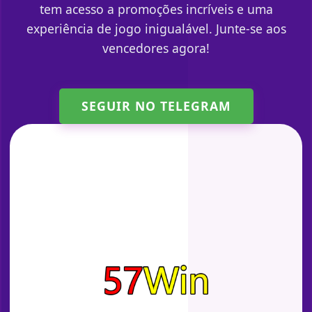
tem acesso a promoções incríveis e uma
experiência de jogo inigualável. Junte-se aos
vencedores agora!
SEGUIR NO TELEGRAM