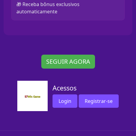
🎁 Receba bônus exclusivos
automaticamente
SEGUIR AGORA
Acessos
Login
Registrar-se