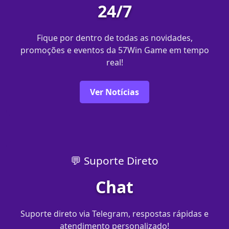
24/7
Fique por dentro de todas as novidades,
promoções e eventos da 57Win Game em tempo
real!
Ver Notícias
💬 Suporte Direto
Chat
Suporte direto via Telegram, respostas rápidas e
atendimento personalizado!