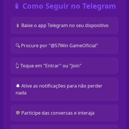
📱 Como Seguir no Telegram
📱 Baixe o app Telegram no seu dispositivo
🔍 Procure por "@57Win GameOficial"
👆 Toque em "Entrar" ou "Join"
🔔 Ative as notificações para não perder
nada
💬 Participe das conversas e interaja