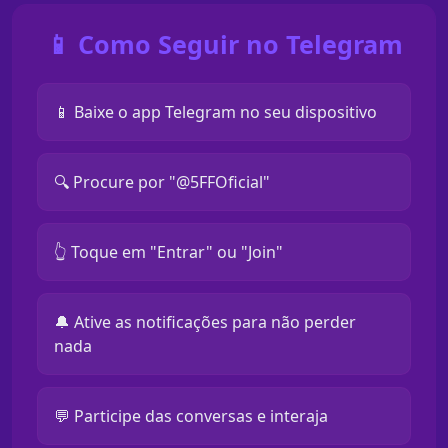
📱 Como Seguir no Telegram
📱 Baixe o app Telegram no seu dispositivo
🔍 Procure por "@5FFOficial"
👆 Toque em "Entrar" ou "Join"
🔔 Ative as notificações para não perder
nada
💬 Participe das conversas e interaja