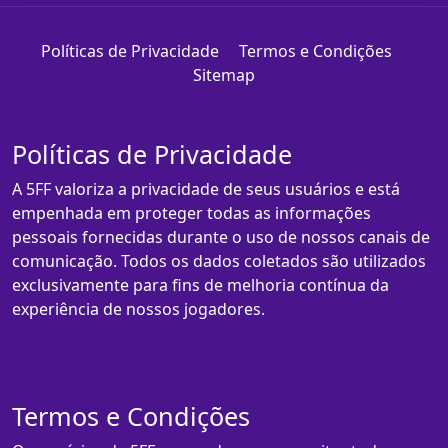
Políticas de Privacidade
Termos e Condições
Sitemap
Políticas de Privacidade
A 5FF valoriza a privacidade de seus usuários e está
empenhada em proteger todas as informações
pessoais fornecidas durante o uso de nossos canais de
comunicação. Todos os dados coletados são utilizados
exclusivamente para fins de melhoria contínua da
experiência de nossos jogadores.
Termos e Condições