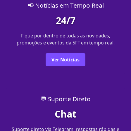
📢 Notícias em Tempo Real
24/7
Fique por dentro de todas as novidades,
promoções e eventos da 5FF em tempo real!
Ver Notícias
💬 Suporte Direto
Chat
Suporte direto via Telegram, respostas rápidas e