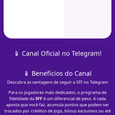
📱 Canal Oficial no Telegram!
📱 Benefícios do Canal
Descubra as vantagens de seguir a 5FF no Telegram
Para os jogadores mais dedicados, o programa de
fidelidade da
5FF
é um diferencial de peso. A cada
aposta que você faz, acumula pontos que podem ser
trocados por créditos de jogo, bônus exclusivos ou até