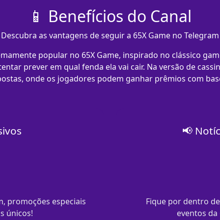
📱 Benefícios do Canal
Descubra as vantagens de seguir a 65X Game no Telegram
remamente popular no 65X Game, inspirado no clássico game 
entar prever em qual fenda ela vai cair. Na versão de cassi
ostas, onde os jogadores podem ganhar prêmios com base
sivos
📢 Notí
m, promoções especiais
Fique por dentro d
s únicos!
eventos da