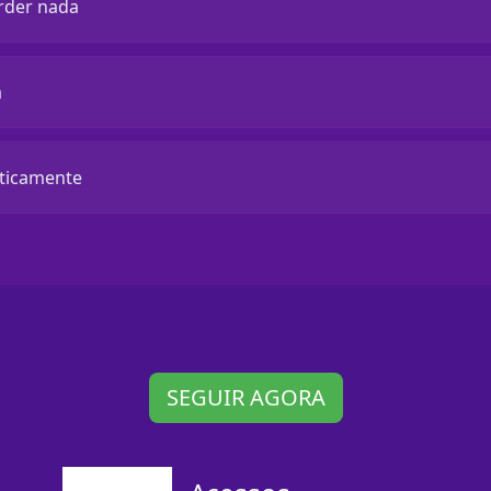
erder nada
a
aticamente
SEGUIR AGORA