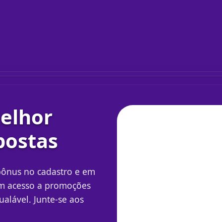
elhor
postas
bônus no cadastro e em
em acesso a promoções
ualável. Junte-se aos