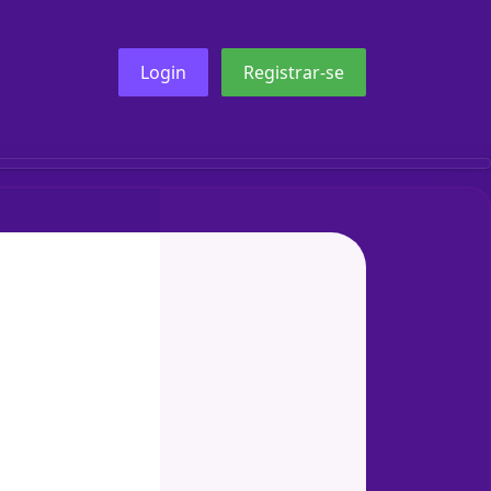
Login
Registrar-se