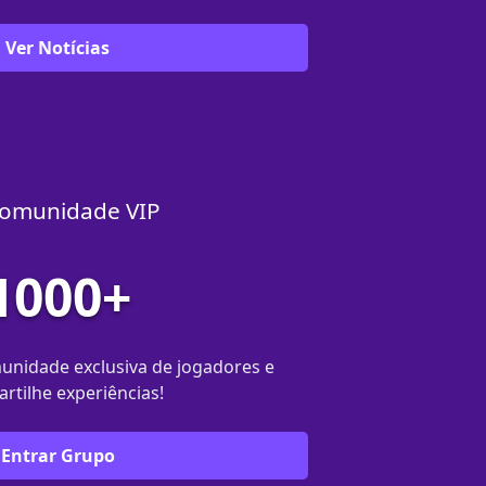
Ver Notícias
Comunidade VIP
1000+
unidade exclusiva de jogadores e
rtilhe experiências!
Entrar Grupo