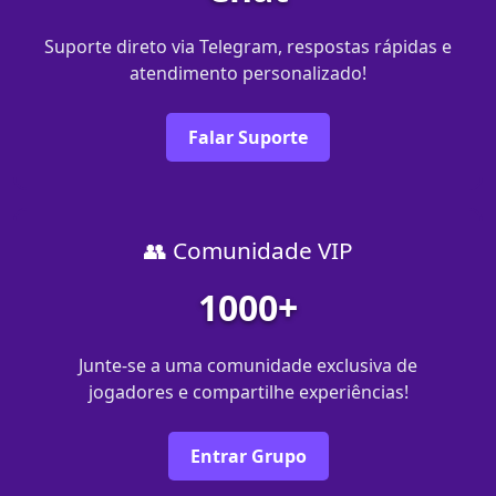
Suporte direto via Telegram, respostas rápidas e
atendimento personalizado!
Falar Suporte
👥 Comunidade VIP
1000+
Junte-se a uma comunidade exclusiva de
jogadores e compartilhe experiências!
Entrar Grupo