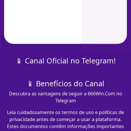
📱 Canal Oficial no Telegram!
📱 Benefícios do Canal
Descubra as vantagens de seguir a 666Win.Com no
Telegram
Leia cuidadosamente os termos de uso e políticas de
privacidade antes de começar a usar a plataforma.
Estes documentos contêm informações importantes