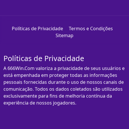
Políticas de Privacidade
Termos e Condições
Sitemap
Políticas de Privacidade
A 666Win.Com valoriza a privacidade de seus usuários e
está empenhada em proteger todas as informações
pessoais fornecidas durante o uso de nossos canais de
comunicação. Todos os dados coletados são utilizados
exclusivamente para fins de melhoria contínua da
experiência de nossos jogadores.