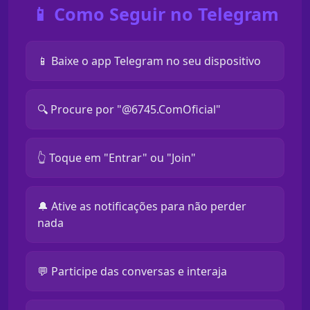
📱 Como Seguir no Telegram
📱 Baixe o app Telegram no seu dispositivo
🔍 Procure por "@6745.ComOficial"
👆 Toque em "Entrar" ou "Join"
🔔 Ative as notificações para não perder
nada
💬 Participe das conversas e interaja