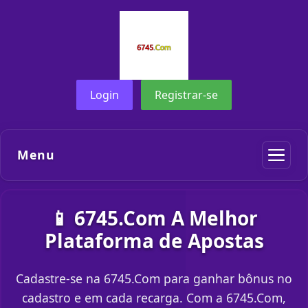
Login
Registrar-se
Menu
📱 6745.Com A Melhor
Plataforma de Apostas
Cadastre-se na 6745.Com para ganhar bônus no
cadastro e em cada recarga. Com a 6745.Com,