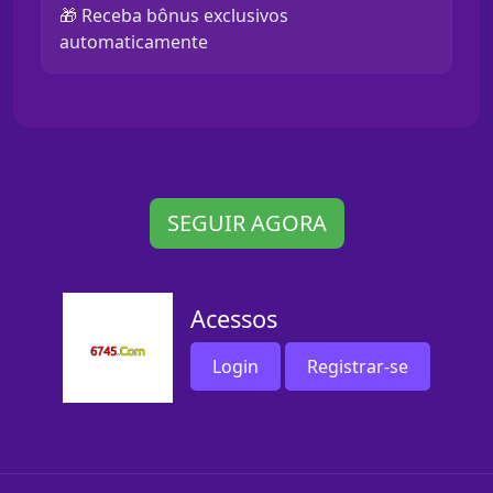
🎁 Receba bônus exclusivos
automaticamente
SEGUIR AGORA
Acessos
Login
Registrar-se