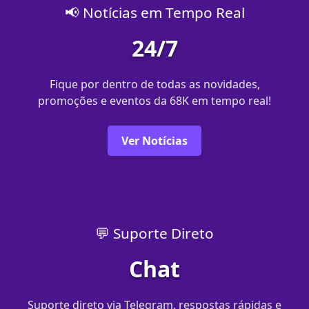
📢 Notícias em Tempo Real
24/7
Fique por dentro de todas as novidades,
promoções e eventos da 68K em tempo real!
Ver Notícias
💬 Suporte Direto
Chat
Suporte direto via Telegram, respostas rápidas e