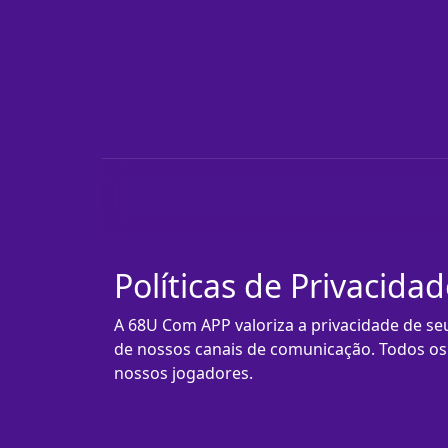
Políticas de Privacida
A 68U Com APP valoriza a privacidade de s
de nossos canais de comunicação. Todos os 
nossos jogadores.