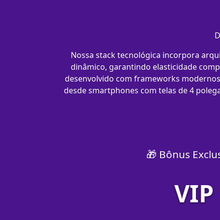
D
Nossa stack tecnológica incorpora arqu
dinâmico, garantindo elasticidade comp
desenvolvido com frameworks modernos e
desde smartphones com telas de 4 polegad
🎁 Bônus Exclu
VIP