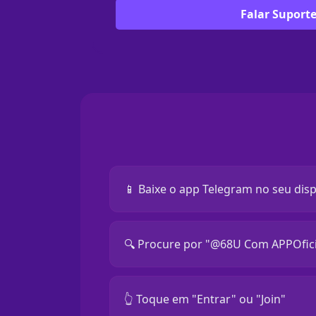
Falar Suport
📱 Baixe o app Telegram no seu disp
🔍 Procure por "@68U Com APPOfici
👆 Toque em "Entrar" ou "Join"