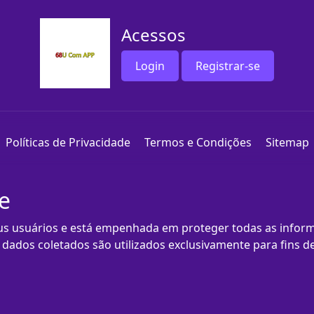
Acessos
Login
Registrar-se
Políticas de Privacidade
Termos e Condições
Sitemap
de
eus usuários e está empenhada em proteger todas as infor
dados coletados são utilizados exclusivamente para fins d