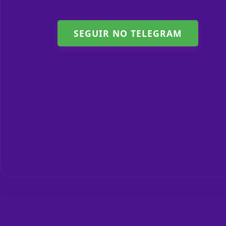
SEGUIR NO TELEGRAM