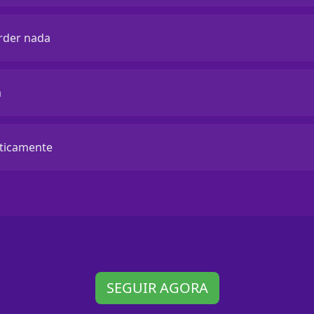
erder nada
a
aticamente
SEGUIR AGORA