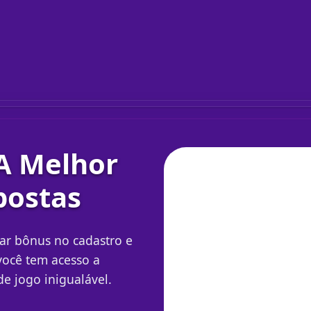
A Melhor
postas
ar bônus no cadastro e
ocê tem acesso a
e jogo inigualável.