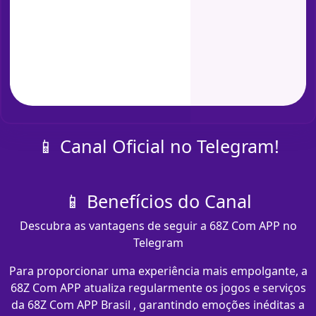
📱 Canal Oficial no Telegram!
📱 Benefícios do Canal
Descubra as vantagens de seguir a 68Z Com APP no
Telegram
Para proporcionar uma experiência mais empolgante, a
68Z Com APP atualiza regularmente os jogos e serviços
da 68Z Com APP Brasil , garantindo emoções inéditas a