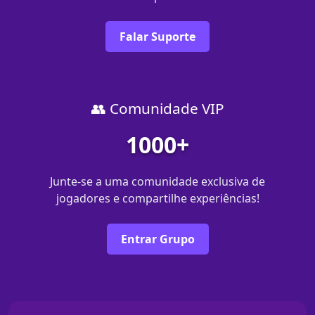
Falar Suporte
👥 Comunidade VIP
1000+
Junte-se a uma comunidade exclusiva de
jogadores e compartilhe experiências!
Entrar Grupo