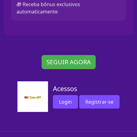
🎁 Receba bônus exclusivos
automaticamente
SEGUIR AGORA
Acessos
Login
Registrar-se