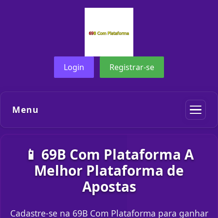
Login
Registrar-se
Menu
📱 69B Com Plataforma A
Melhor Plataforma de
Apostas
Cadastre-se na 69B Com Plataforma para ganhar