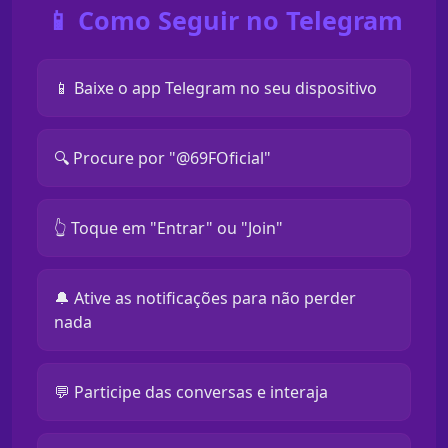
📱 Como Seguir no Telegram
📱 Baixe o app Telegram no seu dispositivo
🔍 Procure por "@69FOficial"
👆 Toque em "Entrar" ou "Join"
🔔 Ative as notificações para não perder
nada
💬 Participe das conversas e interaja