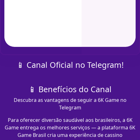
📱 Canal Oficial no Telegram!
📱 Benefícios do Canal
Descubra as vantagens de seguir a 6K Game no
Telegram
Para oferecer diversão saudável aos brasileiros, a 6K
Game entrega os melhores serviços — a plataforma 6K
Game Brasil cria uma experiência de cassino