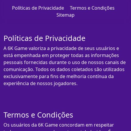
Políticas de Privacidade
Termos e Condições
Sitemap
Políticas de Privacidade
A 6K Game valoriza a privacidade de seus usuários e
está empenhada em proteger todas as informações
pessoais fornecidas durante o uso de nossos canais de
comunicação. Todos os dados coletados são utilizados
exclusivamente para fins de melhoria contínua da
experiência de nossos jogadores.
Termos e Condições
Os usuários da 6K Game concordam em respeitar