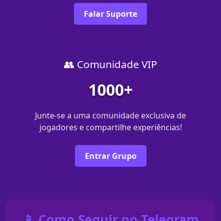
Falar Suporte
👥 Comunidade VIP
1000+
Junte-se a uma comunidade exclusiva de
jogadores e compartilhe experiências!
Entrar Grupo
📱 Como Seguir no Telegram