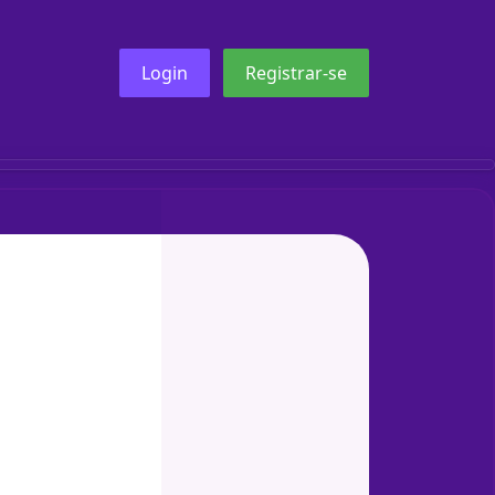
Login
Registrar-se