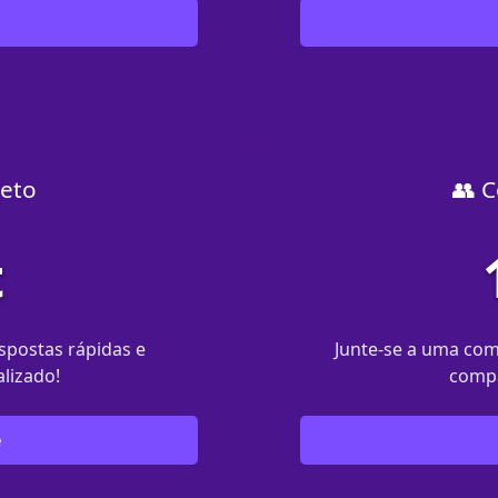
reto
👥 
t
espostas rápidas e
Junte-se a uma com
lizado!
compa
e