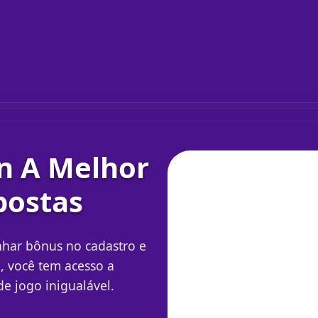
n A Melhor
postas
har bônus no cadastro e
 você tem acesso a
e jogo inigualável.