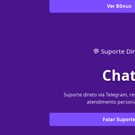
Ver Bônus
💬 Suporte Di
Cha
Suporte direto via Telegram, r
atendimento persona
Falar Suport