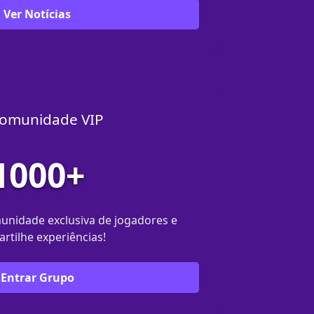
Ver Notícias
Comunidade VIP
1000+
unidade exclusiva de jogadores e
rtilhe experiências!
Entrar Grupo