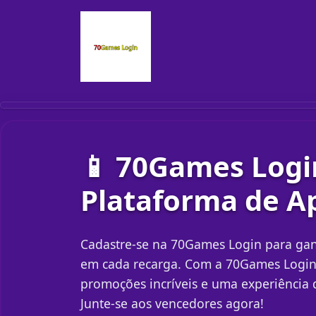
📱 70Games Logi
Plataforma de A
Cadastre-se na 70Games Login para gan
em cada recarga. Com a 70Games Login,
promoções incríveis e uma experiência d
Junte-se aos vencedores agora!