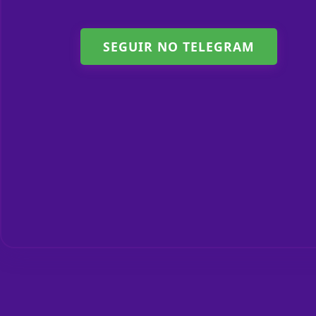
SEGUIR NO TELEGRAM