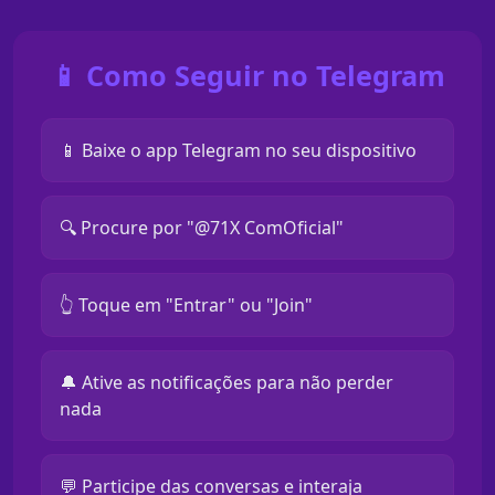
📱 Como Seguir no Telegram
📱 Baixe o app Telegram no seu dispositivo
🔍 Procure por "@71X ComOficial"
👆 Toque em "Entrar" ou "Join"
🔔 Ative as notificações para não perder
nada
💬 Participe das conversas e interaja