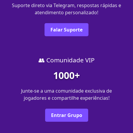
Suporte direto via Telegram, respostas rápidas e
atendimento personalizado!
Falar Suporte
👥 Comunidade VIP
1000+
Junte-se a uma comunidade exclusiva de
jogadores e compartilhe experiências!
Entrar Grupo