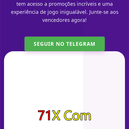
tem acesso a promoções incríveis e uma
experiência de jogo inigualável. Junte-se aos
vencedores agora!
SEGUIR NO TELEGRAM