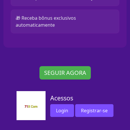
🎁 Receba bônus exclusivos
automaticamente
SEGUIR AGORA
Acessos
Login
Registrar-se