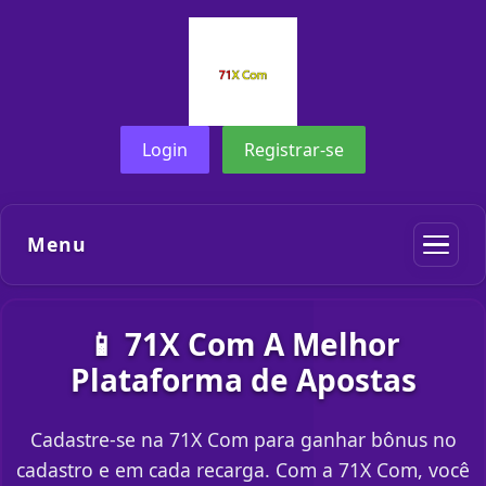
Login
Registrar-se
Menu
📱 71X Com A Melhor
Plataforma de Apostas
Cadastre-se na 71X Com para ganhar bônus no
cadastro e em cada recarga. Com a 71X Com, você