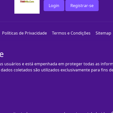
Login
Registrar-se
Políticas de Privacidade
Termos e Condições
Sitemap
de
eus usuários e está empenhada em proteger todas as infor
dados coletados são utilizados exclusivamente para fins d