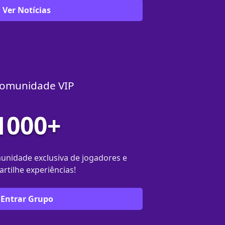
Ver Notícias
Comunidade VIP
1000+
unidade exclusiva de jogadores e
rtilhe experiências!
Entrar Grupo