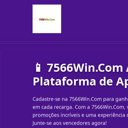
📱 7566Win.Com 
Plataforma de A
Cadastre-se na 7566Win.Com para ganh
em cada recarga. Com a 7566Win.Com, 
promoções incríveis e uma experiência d
Junte-se aos vencedores agora!