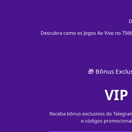
D
Descubra como os Jogos Ao Vivo no 7566
🎁 Bônus Exclu
VIP
Receba bônus exclusivos do Telegra
e códigos promocionai