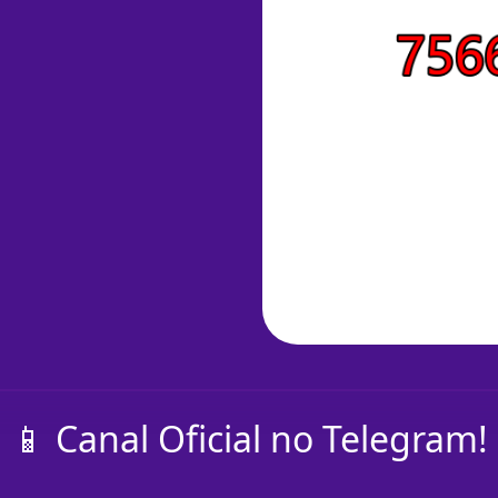
📱 Canal Oficial no Telegram!