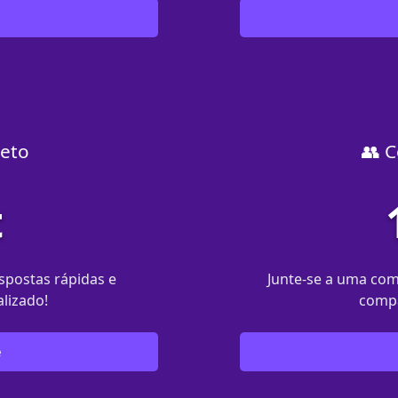
reto
👥 
t
espostas rápidas e
Junte-se a uma com
lizado!
compa
e