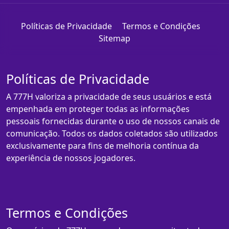
Políticas de Privacidade
Termos e Condições
Sitemap
Políticas de Privacidade
A 777H valoriza a privacidade de seus usuários e está
empenhada em proteger todas as informações
pessoais fornecidas durante o uso de nossos canais de
comunicação. Todos os dados coletados são utilizados
exclusivamente para fins de melhoria contínua da
experiência de nossos jogadores.
Termos e Condições