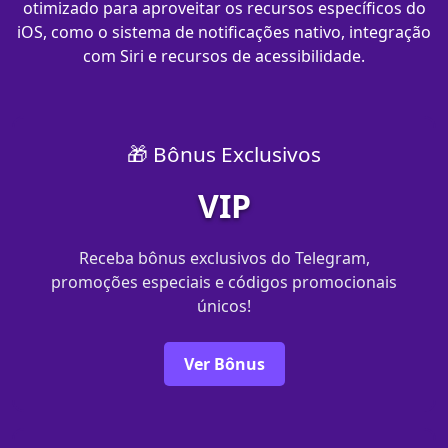
otimizado para aproveitar os recursos específicos do
iOS, como o sistema de notificações nativo, integração
com Siri e recursos de acessibilidade.
🎁 Bônus Exclusivos
VIP
Receba bônus exclusivos do Telegram,
promoções especiais e códigos promocionais
únicos!
Ver Bônus