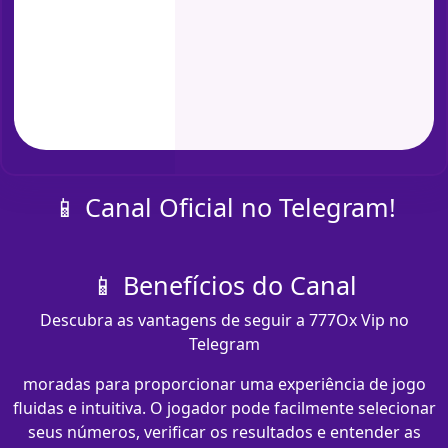
📱 Canal Oficial no Telegram!
📱 Benefícios do Canal
Descubra as vantagens de seguir a 777Ox Vip no
Telegram
moradas para proporcionar uma experiência de jogo
fluidas e intuitiva. O jogador pode facilmente selecionar
seus números, verificar os resultados e entender as