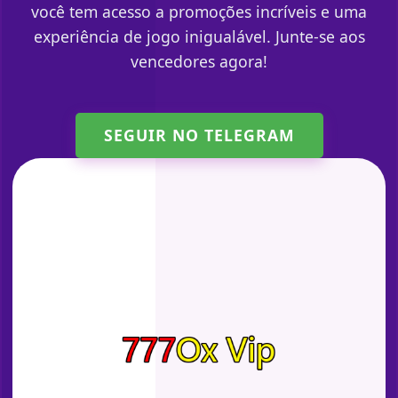
você tem acesso a promoções incríveis e uma
experiência de jogo inigualável. Junte-se aos
vencedores agora!
SEGUIR NO TELEGRAM