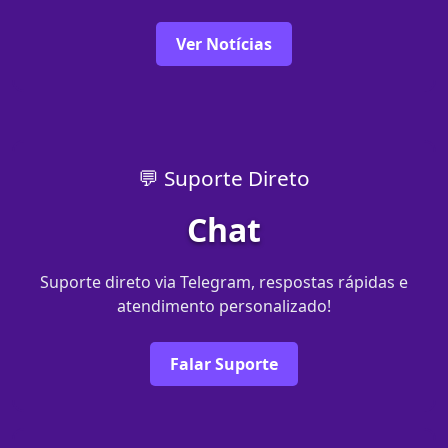
Ver Notícias
💬 Suporte Direto
Chat
Suporte direto via Telegram, respostas rápidas e
atendimento personalizado!
Falar Suporte