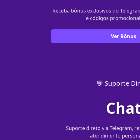
Receba bônus exclusivos do Telegra
e códigos promocionai
Ver Bônus
💬 Suporte Di
Cha
Suporte direto via Telegram, r
atendimento persona