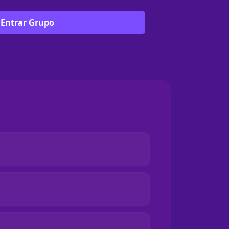
Entrar Grupo