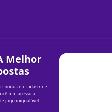
A Melhor
postas
ar bônus no cadastro e
você tem acesso a
e jogo inigualável.