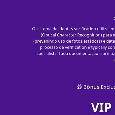
D
O sistema de identity verification utiliz
(Optical Character Recognition) para 
(prevenindo uso de fotos estáticas) e dat
processo de verification é typically
specialists. Toda documentação é arma
a
🎁 Bônus Exclu
VIP