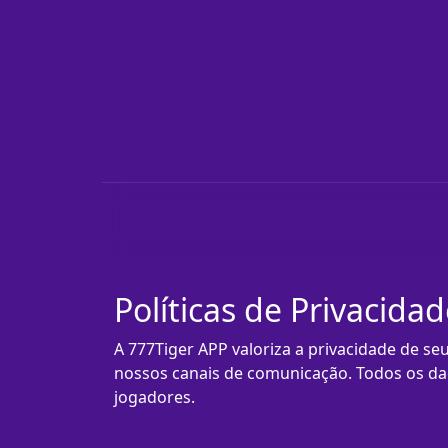
Políticas de Privacida
A 777Tiger APP valoriza a privacidade de s
nossos canais de comunicação. Todos os dad
jogadores.