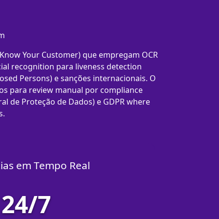
am
ronic Know Your Customer) que empregam OCR
al recognition para liveness detection
posed Persons) e sanções internacionais. O
dos para review manual por compliance
ral de Proteção de Dados) e GDPR where
s.
cias em Tempo Real
24/7