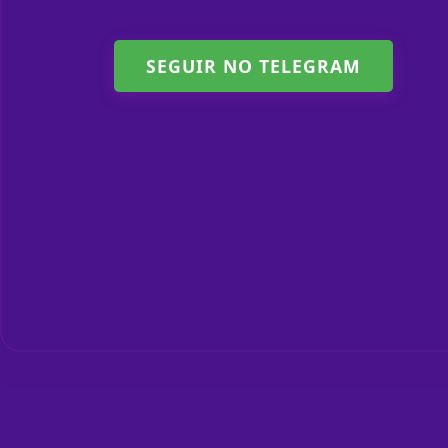
SEGUIR NO TELEGRAM