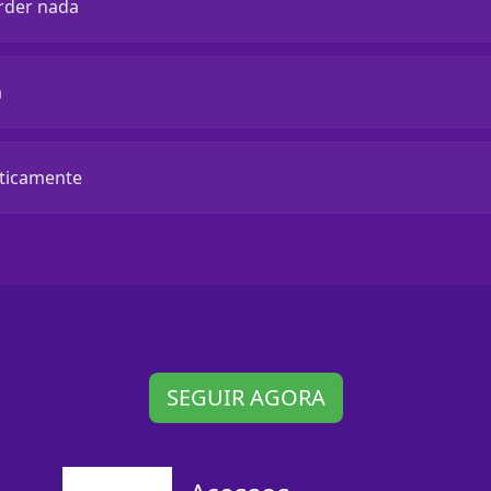
erder nada
a
aticamente
SEGUIR AGORA