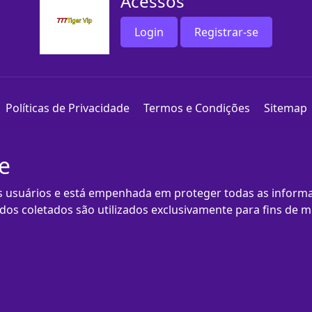
Acessos
Login
Registrar-se
Políticas de Privacidade
Termos e Condições
Sitemap
de
eus usuários e está empenhada em proteger todas as inform
os coletados são utilizados exclusivamente para fins de m