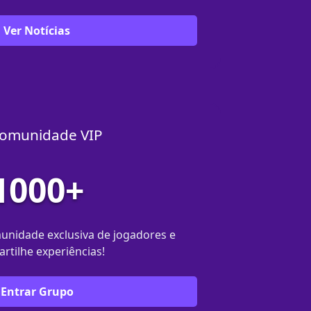
Ver Notícias
Comunidade VIP
1000+
unidade exclusiva de jogadores e
rtilhe experiências!
Entrar Grupo