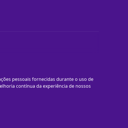
ações pessoais fornecidas durante o uso de
elhoria contínua da experiência de nossos