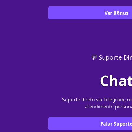
Ver Bônus
💬 Suporte Di
Cha
Suporte direto via Telegram, r
atendimento persona
Falar Suport