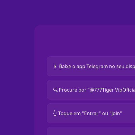
📱 Baixe o app Telegram no seu disp
🔍 Procure por "@777Tiger VipOficia
👆 Toque em "Entrar" ou "Join"