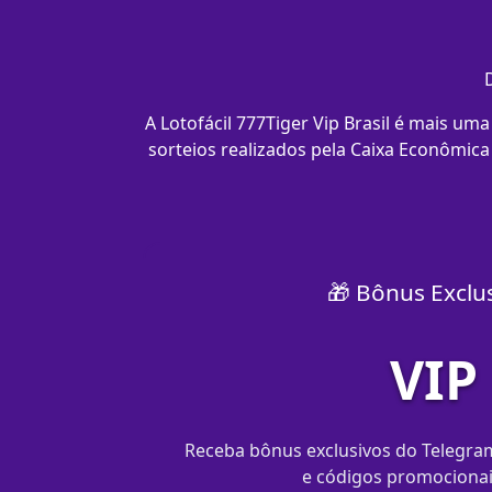
A Lotofácil 777Tiger Vip Brasil é mais um
sorteios realizados pela Caixa Econômica
🎁 Bônus Exclu
VIP
Receba bônus exclusivos do Telegra
e códigos promocionai