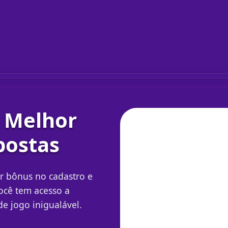
A Melhor
postas
r bônus no cadastro e
ocê tem acesso a
e jogo inigualável.