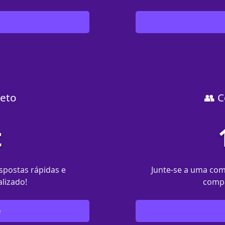
reto
👥 
t
espostas rápidas e
Junte-se a uma com
lizado!
compa
e