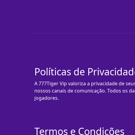
Políticas de Privacida
A 777Tiger Vip valoriza a privacidade de s
nossos canais de comunicação. Todos os dad
jogadores.
Termos e Condições