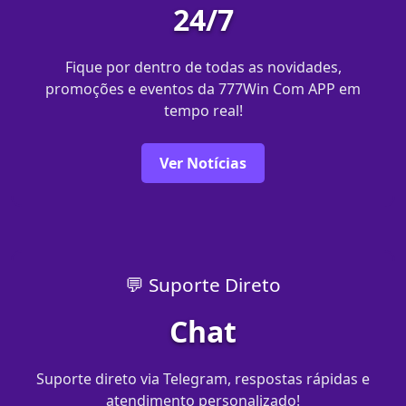
24/7
Fique por dentro de todas as novidades,
promoções e eventos da 777Win Com APP em
tempo real!
Ver Notícias
💬 Suporte Direto
Chat
Suporte direto via Telegram, respostas rápidas e
atendimento personalizado!