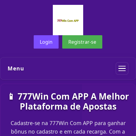
Login
Registrar-se
Menu
📱 777Win Com APP A Melhor
Plataforma de Apostas
Cadastre-se na 777Win Com APP para ganhar
bônus no cadastro e em cada recarga. Com a