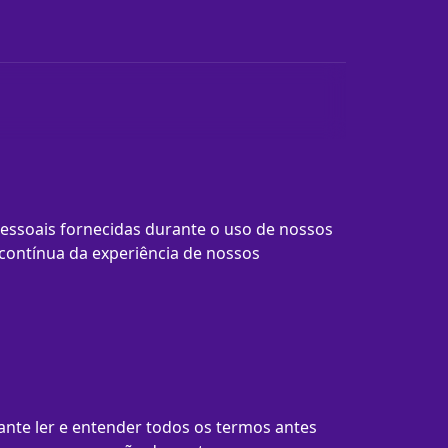
essoais fornecidas durante o uso de nossos
 contínua da experiência de nossos
nte ler e entender todos os termos antes