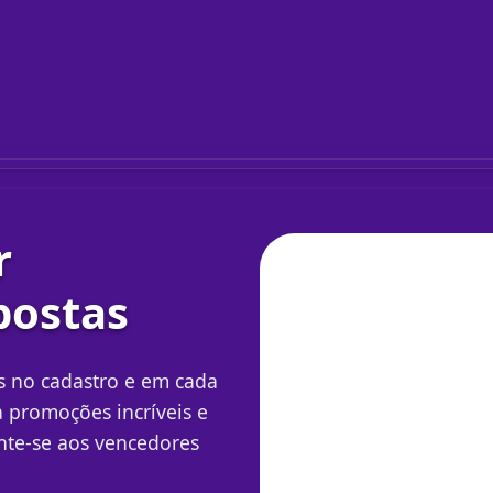
r
postas
 no cadastro e em cada
 promoções incríveis e
unte-se aos vencedores