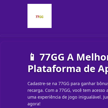
📱 77GG A Melho
Plataforma de A
Cadastre-se na 77GG para ganhar bônus
recarga. Com a 77GG, você tem acesso a
uma experiência de jogo inigualável. J
agora!