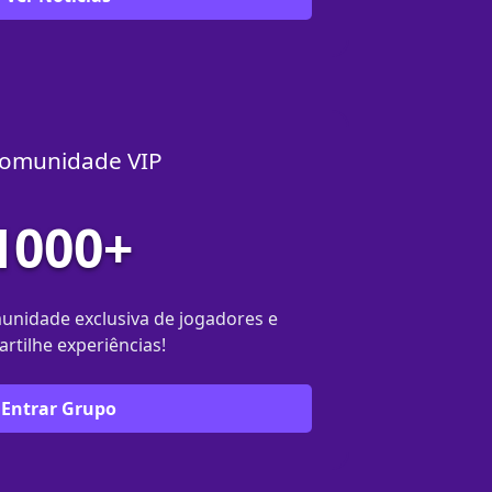
Comunidade VIP
1000+
unidade exclusiva de jogadores e
rtilhe experiências!
Entrar Grupo