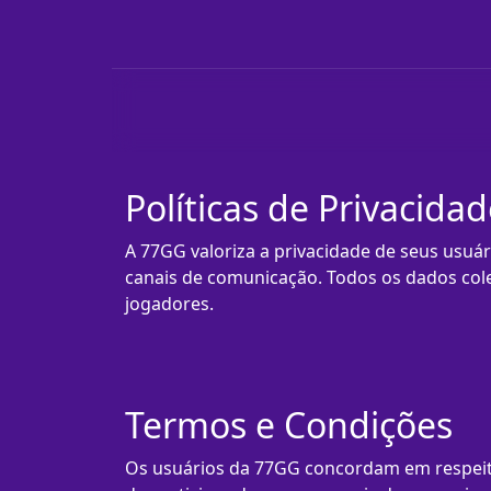
Políticas de Privacida
A 77GG valoriza a privacidade de seus usu
canais de comunicação. Todos os dados cole
jogadores.
Termos e Condições
Os usuários da 77GG concordam em respeita