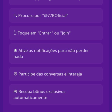
🔍 Procure por "@77ROficial"
👆 Toque em "Entrar" ou "Join"
🔔 Ative as notificações para não perder
nada
💬 Participe das conversas e interaja
🎁 Receba bônus exclusivos
automaticamente