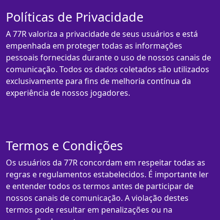
Políticas de Privacidade
A 77R valoriza a privacidade de seus usuários e está
empenhada em proteger todas as informações
pessoais fornecidas durante o uso de nossos canais de
comunicação. Todos os dados coletados são utilizados
exclusivamente para fins de melhoria contínua da
experiência de nossos jogadores.
Termos e Condições
Os usuários da 77R concordam em respeitar todas as
regras e regulamentos estabelecidos. É importante ler
e entender todos os termos antes de participar de
nossos canais de comunicação. A violação destes
termos pode resultar em penalizações ou na