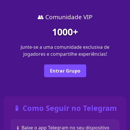
👥 Comunidade VIP
1000+
Junte-se a uma comunidade exclusiva de
jogadores e compartilhe experiências!
Entrar Grupo
📱 Como Seguir no Telegram
📱 Baixe o app Telegram no seu dispositivo