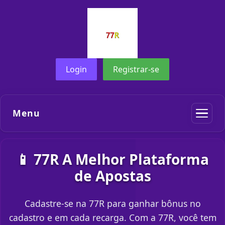
Login
Registrar-se
Menu
📱 77R A Melhor Plataforma
de Apostas
Cadastre-se na 77R para ganhar bônus no
cadastro e em cada recarga. Com a 77R, você tem