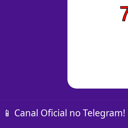
📱 Canal Oficial no Telegram!