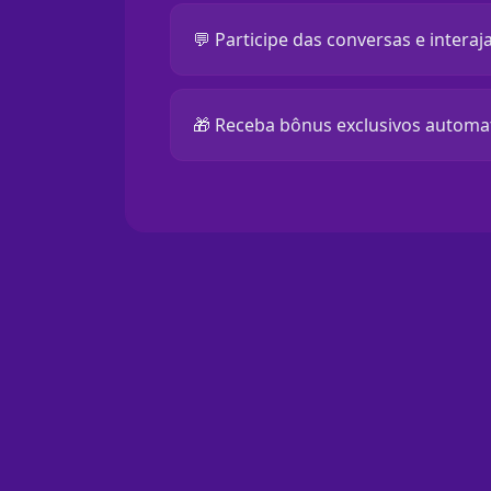
💬 Participe das conversas e interaj
🎁 Receba bônus exclusivos autom