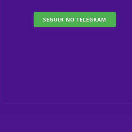
SEGUIR NO TELEGRAM