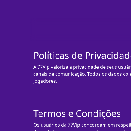
Políticas de Privacida
A 77Vip valoriza a privacidade de seus usu
canais de comunicação. Todos os dados cole
jogadores.
Termos e Condições
Os usuários da 77Vip concordam em respeita