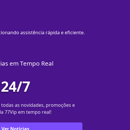
ionando assistência rápida e eficiente.
cias em Tempo Real
24/7
e todas as novidades, promoções e
da 77Vip em tempo real!
Ver Notícias