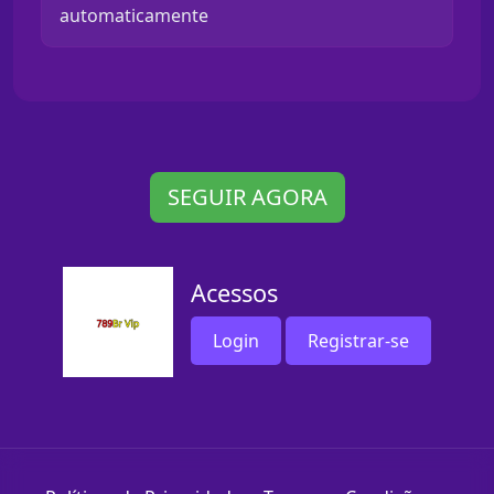
automaticamente
SEGUIR AGORA
Acessos
Login
Registrar-se