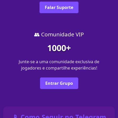
Falar Suporte
👥 Comunidade VIP
1000+
Junte-se a uma comunidade exclusiva de
jogadores e compartilhe experiências!
Entrar Grupo
📱 Como Seguir no Telegram