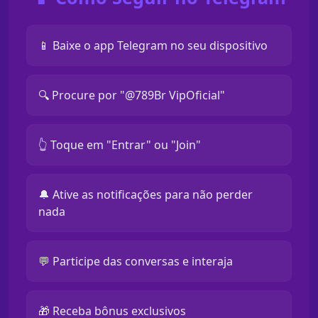
📱 Baixe o app Telegram no seu dispositivo
🔍 Procure por "@789Br VipOficial"
👆 Toque em "Entrar" ou "Join"
🔔 Ative as notificações para não perder
nada
💬 Participe das conversas e interaja
🎁 Receba bônus exclusivos