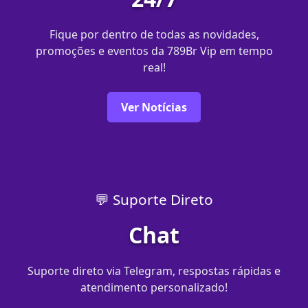
Fique por dentro de todas as novidades,
promoções e eventos da 789Br Vip em tempo
real!
Ver Notícias
💬 Suporte Direto
Chat
Suporte direto via Telegram, respostas rápidas e
atendimento personalizado!