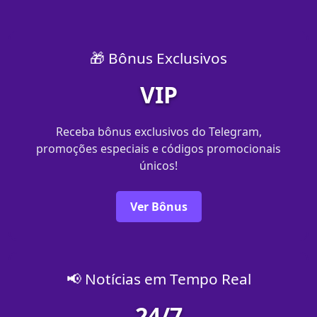
🎁 Bônus Exclusivos
VIP
Receba bônus exclusivos do Telegram,
promoções especiais e códigos promocionais
únicos!
Ver Bônus
📢 Notícias em Tempo Real
24/7