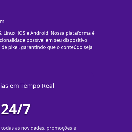
am
 Linux, iOS e Android. Nossa plataforma é
ionalidade possível em seu dispositivo
 de pixel, garantindo que o conteúdo seja
cias em Tempo Real
24/7
e todas as novidades, promoções e