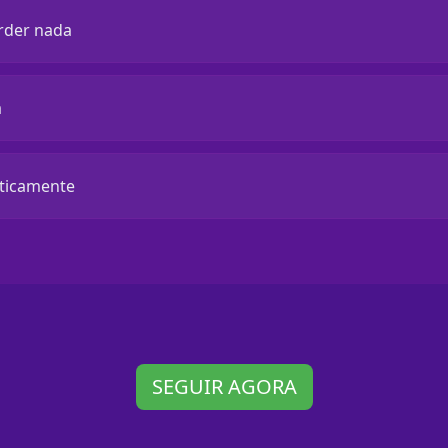
erder nada
a
aticamente
SEGUIR AGORA