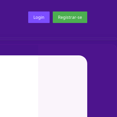
Login
Registrar-se