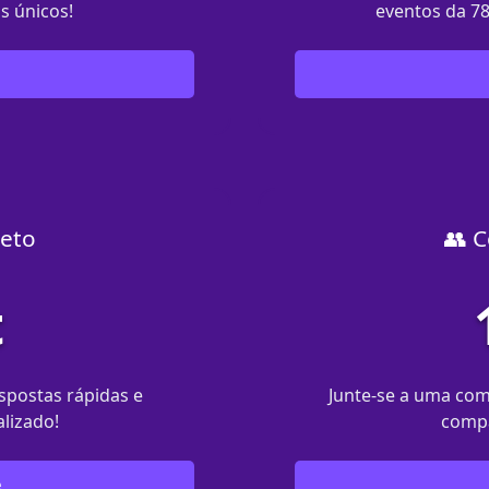
s únicos!
eventos da 7
reto
👥 
t
espostas rápidas e
Junte-se a uma com
lizado!
compa
e