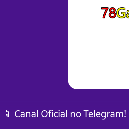
📱 Canal Oficial no Telegram!