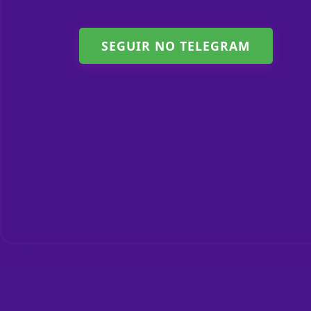
SEGUIR NO TELEGRAM