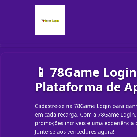
📱 78Game Login
Plataforma de A
Cadastre-se na 78Game Login para ganh
em cada recarga. Com a 78Game Login, 
promoções incríveis e uma experiência d
Junte-se aos vencedores agora!