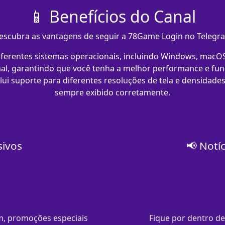
📱 Benefícios do Canal
escubra as vantagens de seguir a 78Game Login no Telegr
ferentes sistemas operacionais, incluindo Windows, macOS,
al, garantindo que você tenha a melhor performance e func
lui suporte para diferentes resoluções de tela e densidades
sempre exibido corretamente.
sivos
📢 Notí
m, promoções especiais
Fique por dentro d