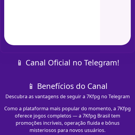
📱 Canal Oficial no Telegram!
📱 Benefícios do Canal
Descubra as vantagens de seguir a 7Kfpg no Telegram
Como a plataforma mais popular do momento, a 7Kfpg
oferece jogos completos — a 7Kfpg Brasil tem
promoções incríveis, operação fluida e bônus
misteriosos para novos usuários.