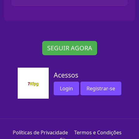
SEGUIR AGORA
Acessos
Login
Registrar-se
Políticas de Privacidade
Termos e Condições