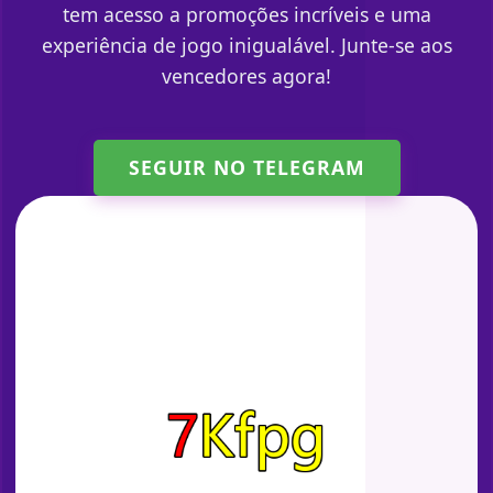
tem acesso a promoções incríveis e uma
experiência de jogo inigualável. Junte-se aos
vencedores agora!
SEGUIR NO TELEGRAM