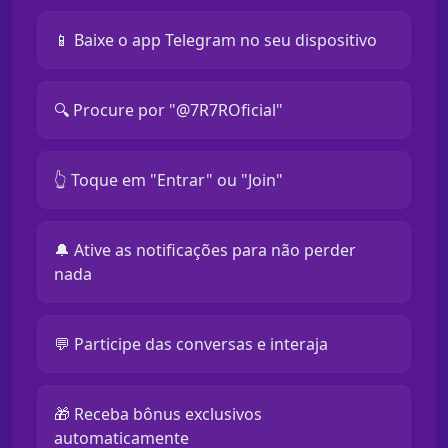
📱 Baixe o app Telegram no seu dispositivo
🔍 Procure por "@7R7ROficial"
👆 Toque em "Entrar" ou "Join"
🔔 Ative as notificações para não perder
nada
💬 Participe das conversas e interaja
🎁 Receba bônus exclusivos
automaticamente