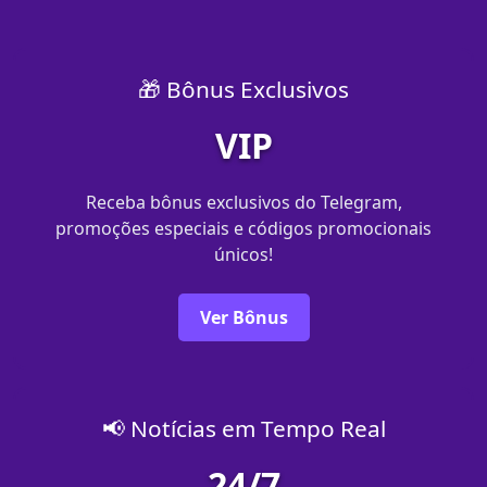
🎁 Bônus Exclusivos
VIP
Receba bônus exclusivos do Telegram,
promoções especiais e códigos promocionais
únicos!
Ver Bônus
📢 Notícias em Tempo Real
24/7