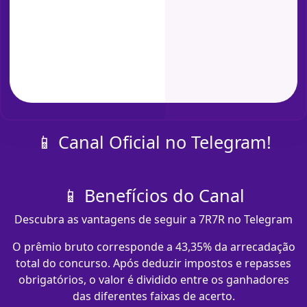
📱 Canal Oficial no Telegram!
📱 Benefícios do Canal
Descubra as vantagens de seguir a 7R7R no Telegram
O prêmio bruto corresponde a 43,35% da arrecadação
total do concurso. Após deduzir impostos e repasses
obrigatórios, o valor é dividido entre os ganhadores
das diferentes faixas de acerto.