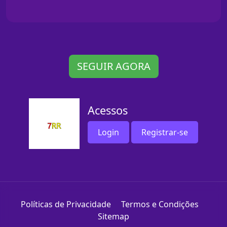
SEGUIR AGORA
Acessos
Login
Registrar-se
Políticas de Privacidade
Termos e Condições
Sitemap