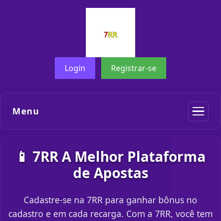
Login
Registrar-se
Menu
📱 7RR A Melhor Plataforma
de Apostas
Cadastre-se na 7RR para ganhar bônus no
cadastro e em cada recarga. Com a 7RR, você tem