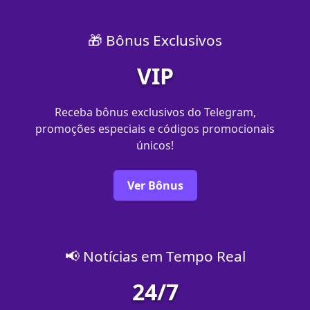
🎁 Bônus Exclusivos
VIP
Receba bônus exclusivos do Telegram,
promoções especiais e códigos promocionais
únicos!
Ver Bônus
📢 Notícias em Tempo Real
24/7