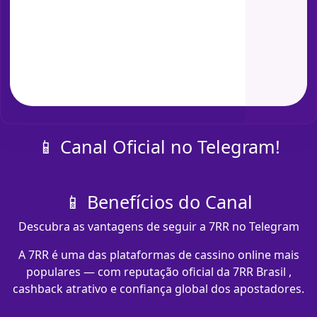
📱 Canal Oficial no Telegram!
📱 Benefícios do Canal
Descubra as vantagens de seguir a 7RR no Telegram
A 7RR é uma das plataformas de cassino online mais
populares — com reputação oficial da 7RR Brasil ,
cashback atrativo e confiança global dos apostadores.